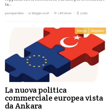
la…
passaparolina
10 Maggio 2026
1,8K views
5 min
Europa
Magazine
La nuova politica
commerciale europea vista
da Ankara