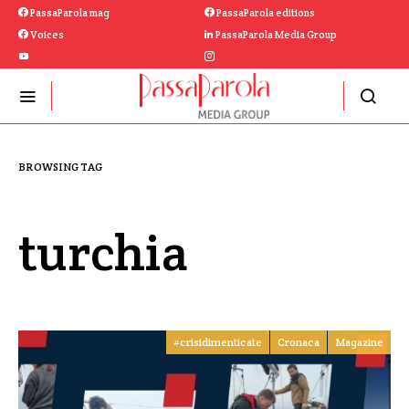
PassaParola mag
PassaParola editions
Voices
PassaParola Media Group
BROWSING TAG
turchia
#crisidimenticate
Cronaca
Magazine