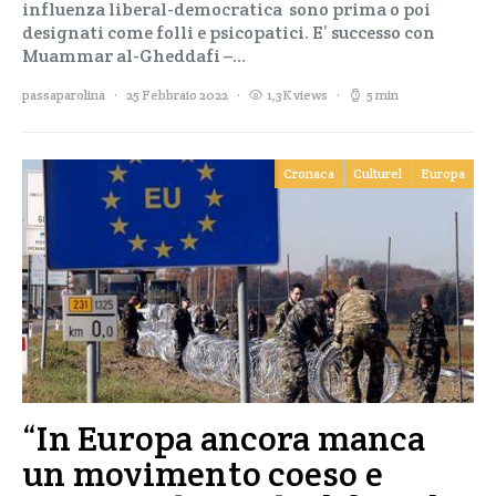
influenza liberal-democratica sono prima o poi
designati come folli e psicopatici. E’ successo con
Muammar al-Gheddafi –…
passaparolina
25 Febbraio 2022
1,3K views
5 min
Cronaca
Culturel
Europa
“In Europa ancora manca
un movimento coeso e