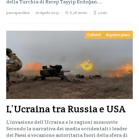
della Turchia di Recep Tayyip Erdoğan.…
passaparolina
26 Aprile 2023
6,1K views
5 min
Culturel
In primo piano
L’Ucraina tra Russia e USA
L’invasione dell’Ucraina e le ragioni moscovite
Secondo la narrativa dei media occidentali i leader
dei Paesi a vocazione autoritaria fuori della sfera di