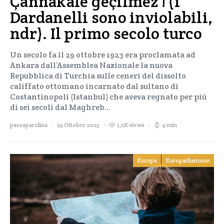
Çannakale geçilmez ! (i
Dardanelli sono inviolabili,
ndr). Il primo secolo turco
Un secolo fa il 29 ottobre 1923 era proclamata ad
Ankara dall’Assemblea Nazionale la nuova
Repubblica di Turchia sulle ceneri del dissolto
califfato ottomano incarnato dal sultano di
Costantinopoli (Istanbul) che aveva regnato per più
di sei secoli dal Maghreb…
passaparolina
25 Ottobre 2023
1,2K views
4 min
Europa
Europarliamone