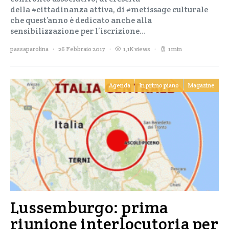
della #cittadinanza attiva, di #metissage culturale
che quest’anno è dedicato anche alla
sensibilizzazione per l’iscrizione…
passaparolina
26 Febbraio 2017
1,1K views
1 min
Agenda
In primo piano
Magazine
Lussemburgo: prima
riunione interlocutoria per