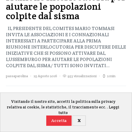
aiutare le popolazioni
colpite dal sisma
IL PRESIDENTE DEL COMITES MARIO TOMMASI
INVITA LE ASSOCIAZIONI E I CONNAZIONALI
INTERESSATI A PARTECIPARE ALLA PRIMA
RIUNIONE INTERLOCUTORIA PER DISCUTERE DELLE
INIZIATIVE CHE SI POSSONO ATTIVARE DAL
LUSSEMBURGO PER AIUTARE LE POPOLAZIONI
COLPITE DAL SISMA/ TUTTI SONO INVITATI…
passaparolina
25 Agosto 2016
953 visualizzazioni
2 min
Editoriale
In primo piano
Magazine
Visitando il nostro sito, accetti la politica sulla privacy
relativa ai cookie, le statistiche, il tracciamento ecc. .
Leggi
tutto
Accetta
X
Gestisci i cookie