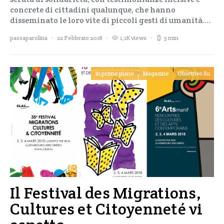
concrete di cittadini qualunque, che hanno
disseminato le loro vite di piccoli gesti di umanità.…
passaparolina
22 Febbraio 2018
1,1K views
5 min
In primo piano
Magazine
Obiettivo Su
Il Festival des Migrations,
Cultures et Citoyenneté vi