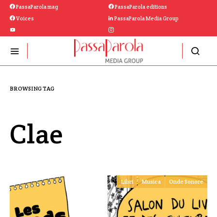
PassaParola mag
PassaParola editions
Voices
PassaParola Media Group
BROWSING TAG
Clae
Libri
Musica
Onde Sonore