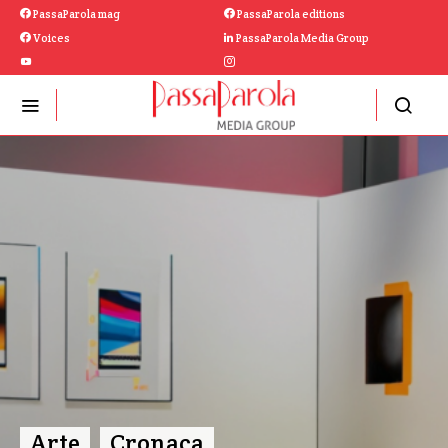
PassaParola mag
PassaParola editions
Voices
PassaParola Media Group
Arte
Cronaca