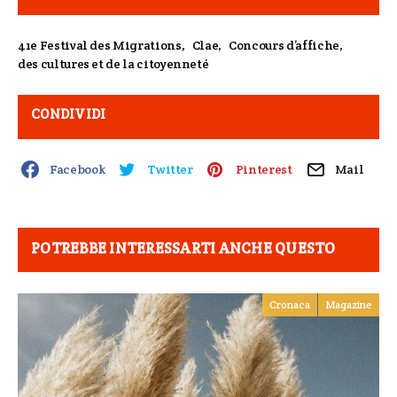
41e Festival des Migrations
,
Clae
,
Concours d’affiche
,
des cultures et de la citoyenneté
CONDIVIDI
Facebook
Twitter
Pinterest
Mail
POTREBBE INTERESSARTI ANCHE QUESTO
Cronaca
Magazine