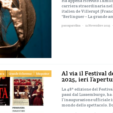
Ha appena ricevuto l’Amilca
carriera straordinaria nell
italien de Villerupt (Franc
“Berlinguer – La grande am
passaparolina
12 Novembre 2025
Al via il Festival 
aca
Grande Schermo
Magazine
2025, ieri l’apertu
La 48ª edizione del Festiva
passi dal Lussemburgo, ha a
l’inaugurazione ufficiale i
mondo dello spettacolo. Do