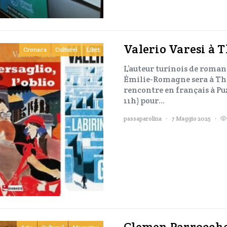
Valerio Varesi à T
Cronaca
Culturel
Libri
L’auteur turinois de romans
Émilie-Romagne sera à Thio
rencontre en français à Puz
11h) pour…
passaparolina
7 Maggio 2025
Clemen Parrocchett