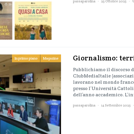
passaparolina
25 Ottobre 2025
Giornalismo: terri
In primo piano
Magazine
Pubblichiamo il discorso d
ClubMediaItalie (associazi
lavorano nel mondo franco
presso l’Università Cattol
dell’anno accademico. L’in
passaparolina
14 Settembre 2025