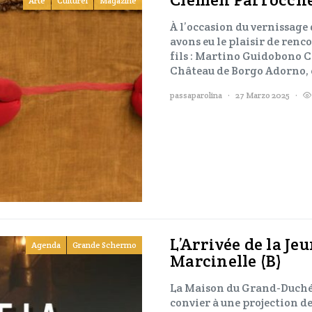
Arte
Culturel
Magazine
À l’occasion du vernissage
avons eu le plaisir de renco
fils : Martino Guidobono Ca
Château de Borgo Adorno,
passaparolina
27 Marzo 2025
L’Arrivée de la Jeu
Agenda
Grande Schermo
Marcinelle (B)
La Maison du Grand-Duché d
convier à une projection de