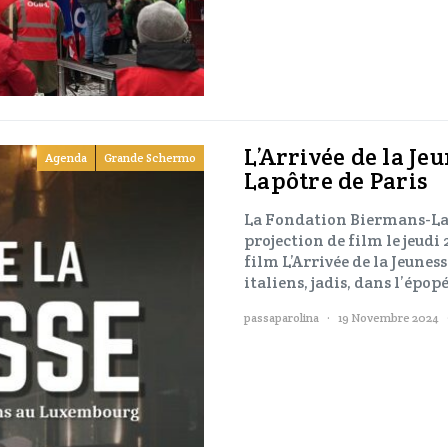
L’Arrivée de la Je
Agenda
Grande Schermo
Lapôtre de Paris
La Fondation Biermans-Lapô
projection de film le jeud
film L’Arrivée de la Jeuness
italiens, jadis, dans l’épo
passaparolina
19 Novembre 2024