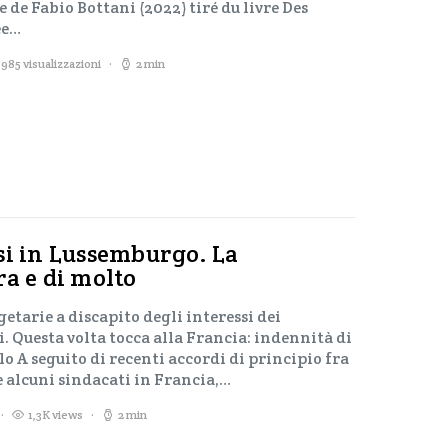
e de Fabio Bottani (2022) tiré du livre Des
ée…
985 visualizzazioni
2 min
si in Lussemburgo. La
ra e di molto
tarie a discapito degli interessi dei
. Questa volta tocca alla Francia: indennità di
o A seguito di recenti accordi di principio fra
 e alcuni sindacati in Francia,…
1,3K views
2 min