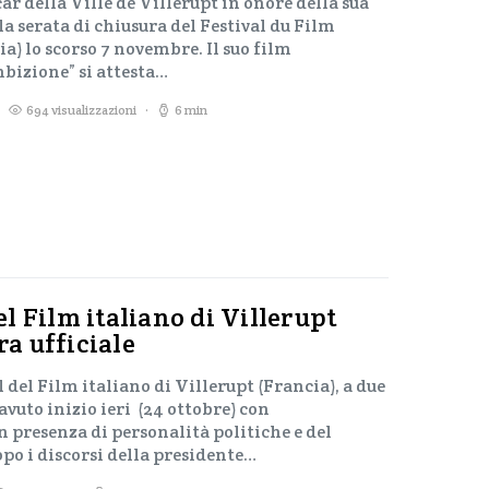
r della Ville de Villerupt in onore della sua
a serata di chiusura del Festival du Film
ia) lo scorso 7 novembre. Il suo film
bizione” si attesta…
694 visualizzazioni
6 min
del Film italiano di Villerupt
ra ufficiale
l del Film italiano di Villerupt (Francia), a due
vuto inizio ieri (24 ottobre) con
n presenza di personalità politiche e del
po i discorsi della presidente…