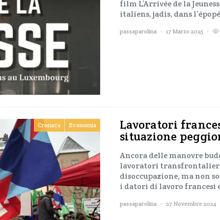
film L’Arrivée de la Jeuness
italiens, jadis, dans l’épop
passaparolina
17 Marzo 2025
Lavoratori france
Cronaca
Economia
situazione peggio
Ancora delle manovre budge
lavoratori transfrontalieri
disoccupazione, ma non sol
i datori di lavoro francesi
passaparolina
27 Novembre 2024