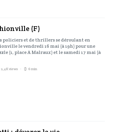
hionville (F)
 policiers et de thrillers se déroulant en
nville le vendredi 16 mai (à 19h) pour une
zle (1, place A Malraux) et le samedi 17 mai (à
2,4K views
6 min
i : dévorer la vie