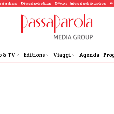
saParola mag
PassaParola editions
Voices
PassaParola Media Group
o & TV
Editions
Viaggi
Agenda
Prog