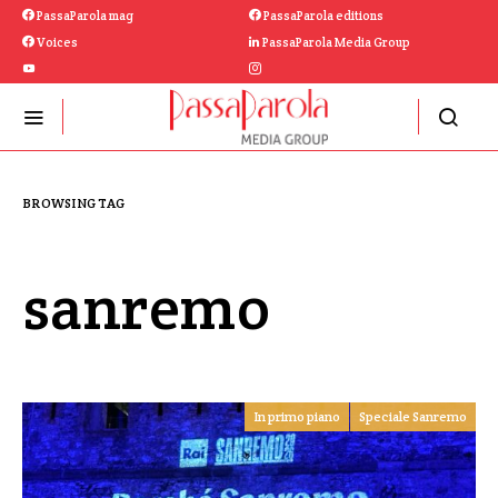
PassaParola mag
PassaParola editions
Voices
PassaParola Media Group
BROWSING TAG
sanremo
In primo piano
Speciale Sanremo