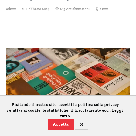
admin
18 Febbraio 2014
615 visualizzazioni
1 min
Visitando il nostro sito, accetti la politica sulla privacy
relativa ai cookie, le statistiche, il tracciamento ecc. .
Leggi
Magazine
Rubrica Legale
tutto
Diritto d’autore
Accetta
X
Gestisci i cookie
nell’Unione e blocchi