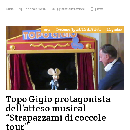
Gilda
23 Febbraio 2026
491 visualizzazioni
3 min
Arte
Costume/Sport/Moda/Salute
Magazine
Topo Gigio protagonista
dell’atteso musical
“Strapazzami di coccole
tour”