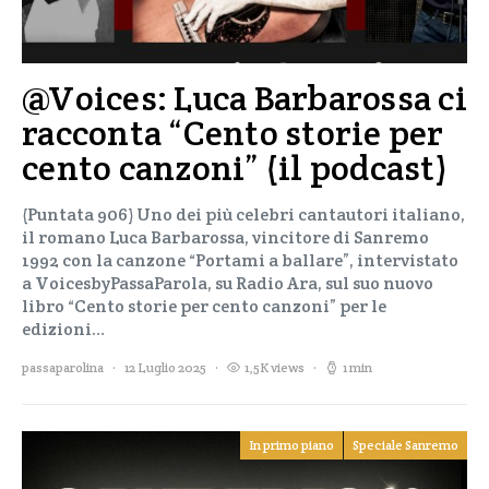
@Voices: Luca Barbarossa ci
racconta “Cento storie per
cento canzoni” (il podcast)
(Puntata 906) Uno dei più celebri cantautori italiano,
il romano Luca Barbarossa, vincitore di Sanremo
1992 con la canzone “Portami a ballare”, intervistato
a VoicesbyPassaParola, su Radio Ara, sul suo nuovo
libro “Cento storie per cento canzoni” per le
edizioni…
passaparolina
12 Luglio 2025
1,5K views
1 min
In primo piano
Speciale Sanremo