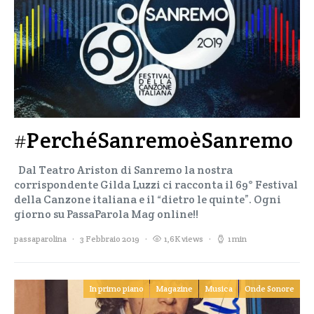
#PerchéSanremoèSanremo
Dal Teatro Ariston di Sanremo la nostra
corrispondente Gilda Luzzi ci racconta il 69° Festival
della Canzone italiana e il “dietro le quinte”. Ogni
giorno su PassaParola Mag online!!
passaparolina
3 Febbraio 2019
1,6K views
1 min
In primo piano
Magazine
Musica
Onde Sonore