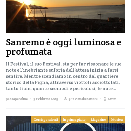
Sanremo è oggi luminosa e
profumata
Il Festival, il suo Festival, sta per far risuonare le sue
note e l’inebriante euforia dell’attesa inizia a farsi
sentire. Mentre scendiamo in centro dal quartiere
storico della Pigna, attraverso viottoli acciottolati,
tanto tipici quanto scomodi e pericolosi, le note…
passaparolina
5 Febbraio 2019
982 visualizzazioni
2 min
Corrispondenti
In primo piano
Magazine
Musica