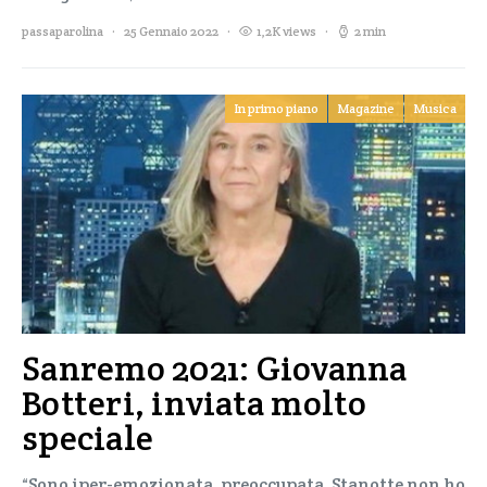
passaparolina
25 Gennaio 2022
1,2K views
2 min
In primo piano
Magazine
Musica
Sanremo 2021: Giovanna
Botteri, inviata molto
speciale
“Sono iper-emozionata, preoccupata. Stanotte non ho