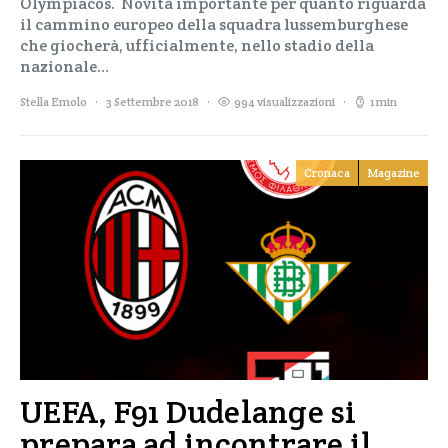
Olympiacos. Novità importante per quanto riguarda
il cammino europeo della squadra lussemburghese
che giocherà, ufficialmente, nello stadio della
nazionale…
Stella Emolo
3 Settembre 2018
994 visualizzazioni
1 min
Cronaca
Magazine
UEFA, F91 Dudelange si
prepara ad incontrare il