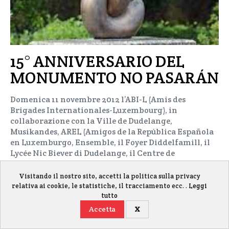
15° ANNIVERSARIO DEL
MONUMENTO NO PASARÁN
Domenica 11 novembre 2012 l’ABI-L (Amis des
Brigades Internationales-Luxembourg), in
collaborazione con la Ville de Dudelange,
Musikandes, AREL (Amigos de la República Española
en Luxemburgo, Ensemble, il Foyer Diddelfamill, il
Lycée Nic Biever di Dudelange, il Centre de
documentation des migrations humaines,…
Visitando il nostro sito, accetti la politica sulla privacy
admin
12 Novembre 2012
726 visualizzazioni
2 min
relativa ai cookie, le statistiche, il tracciamento ecc. .
Leggi
tutto
Accetta
X
Gestisci i cookie
Cultura