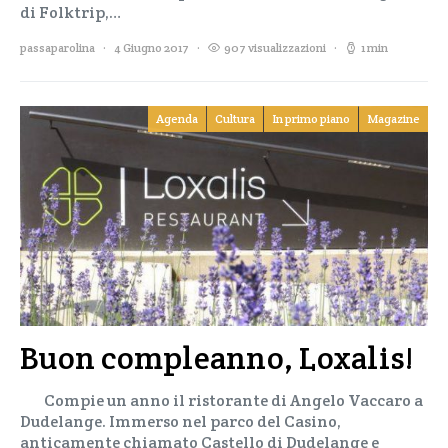
di Folktrip,…
passaparolina
4 Giugno 2017
907 visualizzazioni
1 min
Agenda
Cultura
In primo piano
Magazine
Buon compleanno, Loxalis!
Compie un anno il ristorante di Angelo Vaccaro a
Dudelange. Immerso nel parco del Casino,
anticamente chiamato Castello di Dudelange e