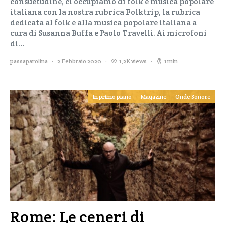
consuetudine, ci occupiamo di folk e musica popolare
italiana con la nostra rubrica Folktrip, la rubrica
dedicata al folk e alla musica popolare italiana a
cura di Susanna Buffa e Paolo Travelli. Ai microfoni
di…
passaparolina
2 Febbraio 2020
1,2K views
1 min
In primo piano
Magazine
Onde Sonore
Rome: Le ceneri di