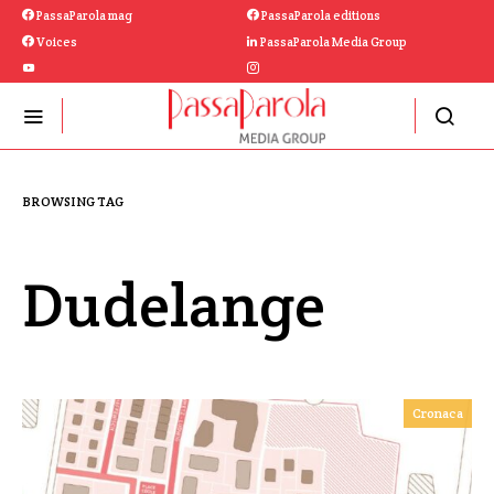
PassaParola mag
PassaParola editions
Voices
PassaParola Media Group
BROWSING TAG
Dudelange
Cronaca