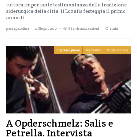
tuttora importante testimonianza della tradizione
siderurgica della città. Il Loxalis festeggia il primo
anno di…
passaparolina
4 Giugno 2015
684 visualizzazioni
1 min
In primo piano
Magazine
Onde Sonore
A Opderschmelz: Salis e
Petrella. Intervista