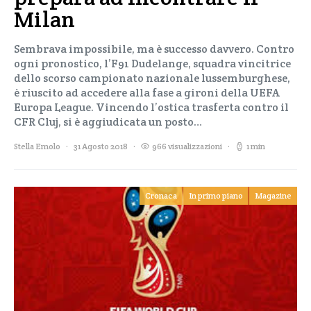
Milan
Sembrava impossibile, ma è successo davvero. Contro
ogni pronostico, l’F91 Dudelange, squadra vincitrice
dello scorso campionato nazionale lussemburghese,
è riuscito ad accedere alla fase a gironi della UEFA
Europa League. Vincendo l’ostica trasferta contro il
CFR Cluj, si è aggiudicata un posto…
Stella Emolo
31 Agosto 2018
966 visualizzazioni
1 min
Cronaca
In primo piano
Magazine