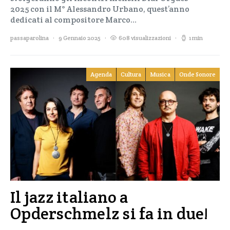
2025 con il M° Alessandro Urbano, quest’anno
dedicati al compositore Marco…
passaparolina
9 Gennaio 2025
608 visualizzazioni
1 min
Agenda
Cultura
Musica
Onde Sonore
Il jazz italiano a
Opderschmelz si fa in due!