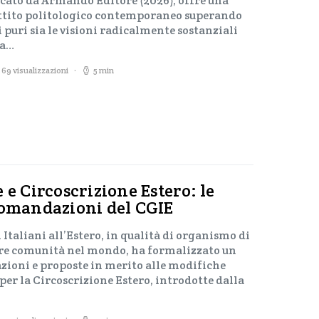
cato da Armando Editore (2026), offre una
attito politologico contemporaneo superando
 puri sia le visioni radicalmente sostanziali
ea…
69 visualizzazioni
5 min
 e Circoscrizione Estero: le
comandazioni del CGIE
 Italiani all’Estero, in qualità di organismo di
re comunità nel mondo, ha formalizzato un
oni e proposte in merito alle modifiche
 per la Circoscrizione Estero, introdotte dalla