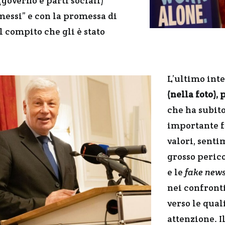
(governo e parti sociali)
essi” e con la promessa di
l compito che gli è stato
L’ultimo inte
(nella foto),
che ha subito
importante f
valori, senti
grosso peric
e le
fake new
nei confronti
verso le qual
attenzione. I