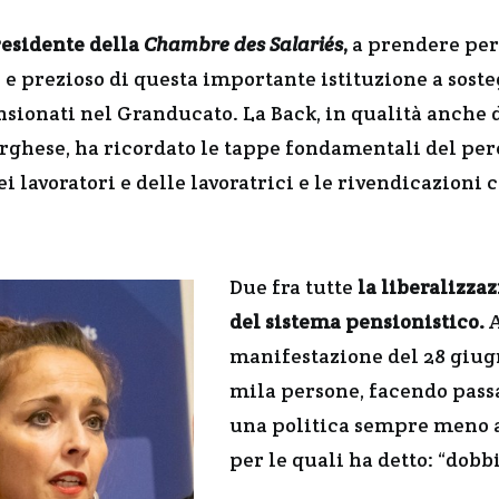
residente della
Chambre des Salariés
,
a prendere per
 prezioso di questa importante istituzione a sostegn
sionati nel Granducato. La Back, in qualità anche 
ghese, ha ricordato le tappe fondamentali del perc
dei lavoratori e delle lavoratrici e le rivendicazion
Due fra tutte
la liberalizzaz
del sistema pensionistico.
A
manifestazione del 28 giugn
mila persone, facendo passa
una politica sempre meno at
per le quali ha detto: “dob