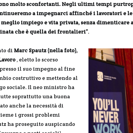
 sono molto sconfortanti. Negli ultimi tempi purtro
ntinueremo a impegnarci affinché i lavoratori e le 
l meglio impiego e vita privata, senza dimenticare
nata che è quella dei frontalieri”
.
nto di
Marc Spautz (nella foto),
Lavoro
, eletto lo scorso
presso il suo impegno al fine
mbio costruttivo e mettendo al
go sociale. Il neo ministro ha
 tutte soprattutto una buona
eato anche la necessità di
sieme i grossi problemi
utz ha proseguito auspicando