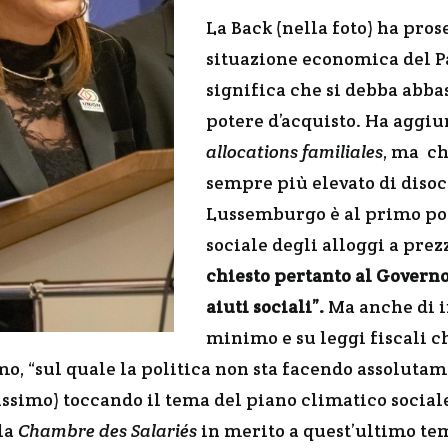
La Back (nella foto) ha pros
situazione economica del Pa
significa che si debba abbas
potere d’acquisto. Ha aggiu
allocations familiales
, ma c
sempre più elevato di disocc
Lussemburgo è al primo post
sociale degli alloggi a prez
chiesto pertanto al Governo 
aiuti sociali”.
Ma anche di i
minimo e su leggi fiscali c
mo, “sul quale la politica non sta facendo assolutam
issimo) toccando il tema del piano climatico social
lla
Chambre des Salariés
in merito a quest’ultimo te