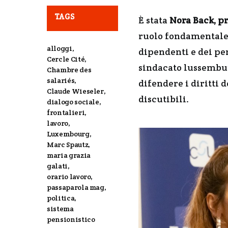
TAGS
È stata
Nora Back, p
ruolo fondamentale e
alloggi
,
dipendenti e dei pen
Cercle Cité
,
sindacato lussembur
Chambre des
salariés
,
difendere i diritti 
Claude Wieseler
,
discutibili.
dialogo sociale
,
frontalieri
,
lavoro
,
Luxembourg
,
Marc Spautz
,
maria grazia
galati
,
orario lavoro
,
passaparola mag
,
politica
,
sistema
pensionistico