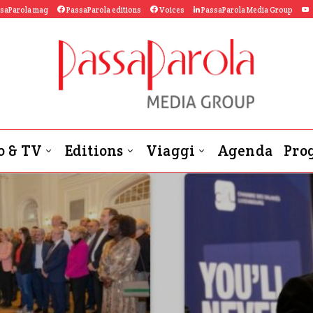
saParola mag
PassaParola editions
Voices
PassaParola Media Group
o & TV
Editions
Viaggi
Agenda
Prog