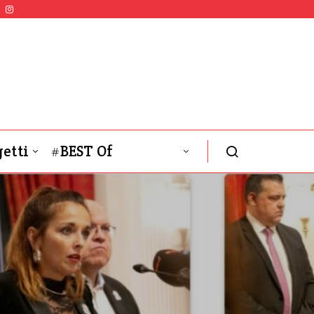
etti
#BEST Of