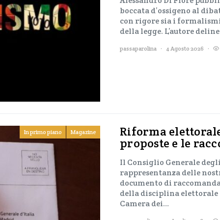
Alessandro Di Fiore pubbli
boccata d’ossigeno al dib
con rigore sia i formalismi
della legge. L’autore delin
passaparolina
4 Agosto 2026
Riforma elettorale
In primo piano
Magazine
proposte e le rac
Il Consiglio Generale degli
rappresentanza delle nost
documento di raccomandazi
della disciplina elettorale
Camera dei…