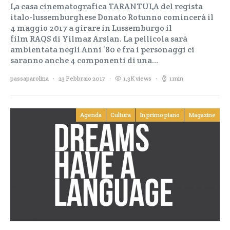
La casa cinematografica TARANTULA del regista
italo-lussemburghese Donato Rotunno comincerà il
4 maggio 2017 a girare in Lussemburgo il
film RAQS di Yilmaz Arslan. La pellicola sarà
ambientata negli Anni ’80 e fra i personaggi ci
saranno anche 4 componenti di una…
passaparolina
23 Febbraio 2017
1,3K views
1 min
Agenda
Cultura
In primo piano
Magazine