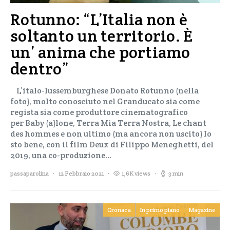
Rotunno: “L’Italia non è
soltanto un territorio. È
un’ anima che portiamo
dentro”
L’italo-lussemburghese Donato Rotunno (nella
foto), molto conosciuto nel Granducato sia come
regista sia come produttore cinematografico
per Baby (a)lone, Terra Mia Terra Nostra, Le chant
des hommes e non ultimo (ma ancora non uscito) Io
sto bene, con il film Deux di Filippo Meneghetti, del
2019, una co-produzione…
passaparolina
12 Febbraio 2021
1,6K views
3 min
Cronaca
In primo piano
Magazine