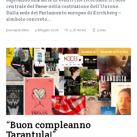
centrale del Paese nella costruzione dell’Unione.
Dalla sede del Parlamento europeo di Kirchberg –
simbolo concreto…
passaparolina
5 Maggio 2026
2,1K views
3 min
Cronaca
Grande Schermo
“Buon compleanno
Tarantula!”