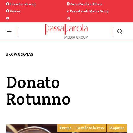
PassaParola mag
PassaParola editions
Voices
PassaParola Media Group
BROWSING TAG
Donato
Rotunno
Europa
Grande Schermo
Magazine