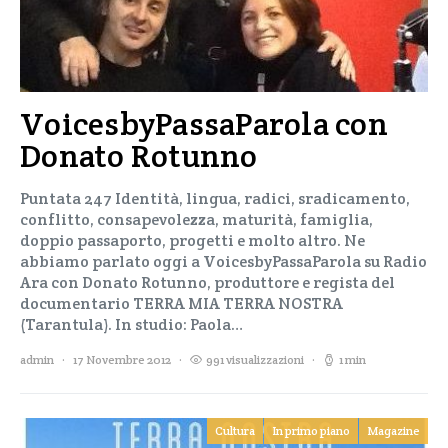
VoicesbyPassaParola con
Donato Rotunno
Puntata 247 Identità, lingua, radici, sradicamento,
conflitto, consapevolezza, maturità, famiglia,
doppio passaporto, progetti e molto altro. Ne
abbiamo parlato oggi a VoicesbyPassaParola su Radio
Ara con Donato Rotunno, produttore e regista del
documentario TERRA MIA TERRA NOSTRA
(Tarantula). In studio: Paola…
admin
17 Novembre 2012
991 visualizzazioni
1 min
Cultura
In primo piano
Magazine