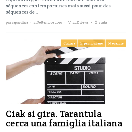
séquences contemporaines mais aussi pour des
séquences de…
passaparolina
21 Settembre 2019
1,2K views
1 min
Cultura
In primo piano
Magazine
Ciak si gira. Tarantula
cerca una famiglia italiana