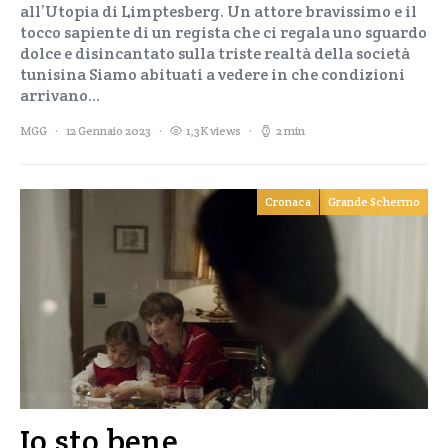
all’Utopia di Limptesberg. Un attore bravissimo e il
tocco sapiente di un regista che ci regala uno sguardo
dolce e disincantato sulla triste realtà della società
tunisina Siamo abituati a vedere in che condizioni
arrivano…
MGG
12 Gennaio 2023
1,3K views
2 min
Cronaca
Grande Schermo
Io sto bene