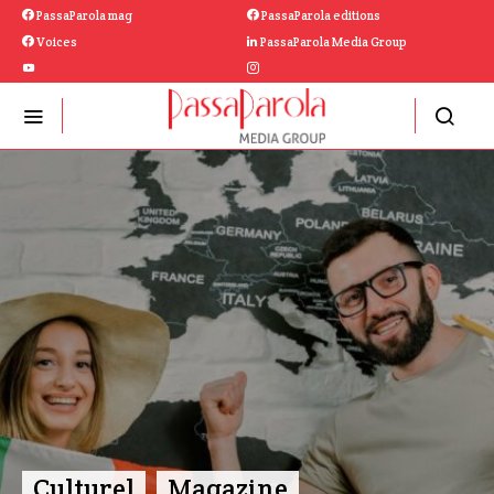
PassaParola mag
PassaParola editions
Voices
PassaParola Media Group
Culturel
Magazine