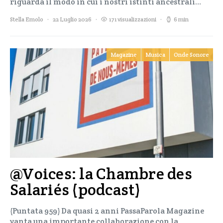
riguarda il modo in cui i nostri istinti ancestrali…
Stella Emolo
22 Luglio 2026
171 visualizzazioni
6 min
Magazine
Musica
Onde Sonore
@Voices: la Chambre des
Salariés (podcast)
(Puntata 959) Da quasi 2 anni PassaParola Magazine
vanta una importante collaborazione con la