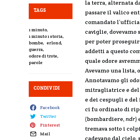
la terra, alternata 
TAGS
passare il valico ent
comandato l’ufficial
1 minuto
,
caviglie, dovevamo s
1 minuto 1 storia
,
per poter proseguire
bombe
,
erlond
,
guerra
,
addetti a questo com
odore di trote
,
quale odore avremmo 
parole
Avevamo una lista, o
Annotavamo gli odor
CONDIVIDI
mitragliatrice e del
e dei cespugli e del
Facebook
ci fu ordinato di r
Twitter
(bombardiere,
ndr
) 
Pinterest
tremava sotto i colpi
Mail
cadevano dal cielo, 