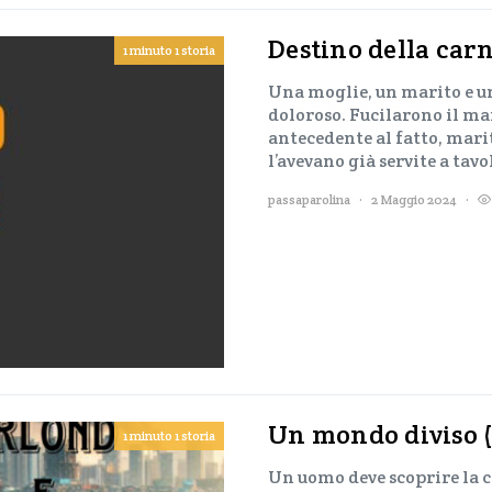
Destino della carn
1 minuto 1 storia
Una moglie, un marito e un
doloroso. Fucilarono il mar
antecedente al fatto, marit
l’avevano già servite a ta
passaparolina
2 Maggio 2024
Un mondo diviso (
1 minuto 1 storia
Un uomo deve scoprire la c