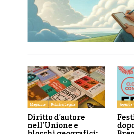
Magazine
Rubrica Legale
Agenda
Diritto d’autore
Fest
nell’Unione e
dop
blocchi geografici:
Breg