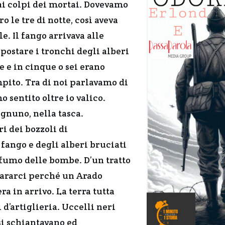
dai colpi dei mortai. Dovevamo
ro le tre di notte, così aveva
e. Il fango arrivava alle
postare i tronchi degli alberi
 e in cinque o sei erano
pito. Tra di noi parlavamo di
sentito oltre io valico.
gnuno, nella tasca.
i dei bozzoli di
 fango e degli alberi bruciati
 fumo delle bombe. D’un tratto
ipararci perché un Arado
era in arrivo. La terra tutta
 d’artiglieria. Uccelli neri
si schiantavano ed