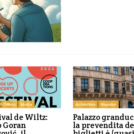
Cultura
Musica
Architettura
Magazine
ival de Wiltz:
Palazzo granduc
o Goran
la prevendita de
ović, il
biglietti è (quas