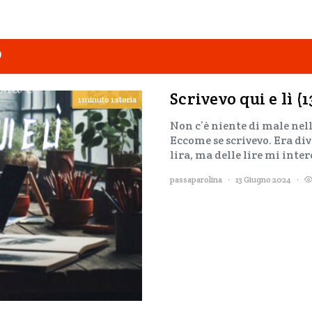
O
Scrivevo qui e lì (
1 minuto 1 storia
Non c’è niente di male nello
Eccome se scrivevo. Era div
lira, ma delle lire mi inte
passaparolina
13 Giugno 2024