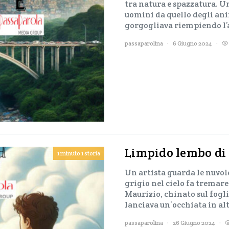
tra natura e spazzatura. U
uomini da quello degli ani
gorgogliava riempiendo l’
passaparolina
6 Giugno 2024
Limpido lembo di 
1 minuto 1 storia
Un artista guarda le nuvol
grigio nel cielo fa tremar
Maurizio, chinato sul fogli
lanciava un’occhiata in al
passaparolina
26 Giugno 2024