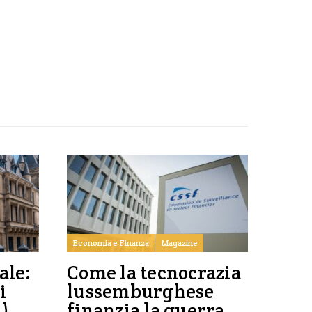
Economia e Finanza
Magazine
ale:
Come la tecnocrazia
i
lussemburghese
i)
finanzia la guerra