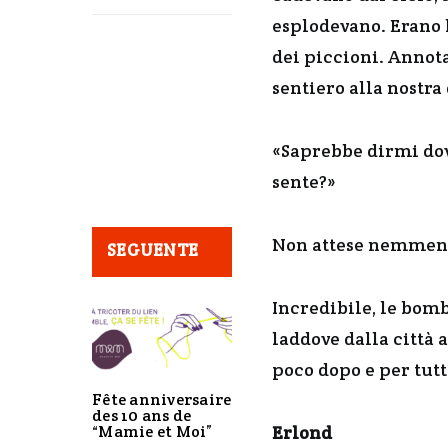
esplodevano. Erano 
dei piccioni. Annot
sentiero alla nostra
«Saprebbe dirmi dov
sente?»
Non attese nemmeno 
SEGUENTE
Incredibile, le bom
laddove dalla città 
poco dopo e per tutto
Fête anniversaire
des 10 ans de
“Mamie et Moi”
Erlond