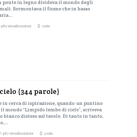
n ponte in legno divideva il mondo degli
mali. Sormontava il fiume che in basso
aria…
982 visualizzazioni
1 min
cielo (344 parole)
e in cerca di ispirazione, quando un puntino
e il mondo “Limpido lembo di cielo”, scriveva
o bianco disteso sul tavolo. Di tanto in tanto,
to,…
987 visualizzazioni
2 min