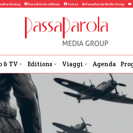
saParola mag
PassaParola editions
Voices
PassaParola Media Group
o & TV
Editions
Viaggi
Agenda
Prog