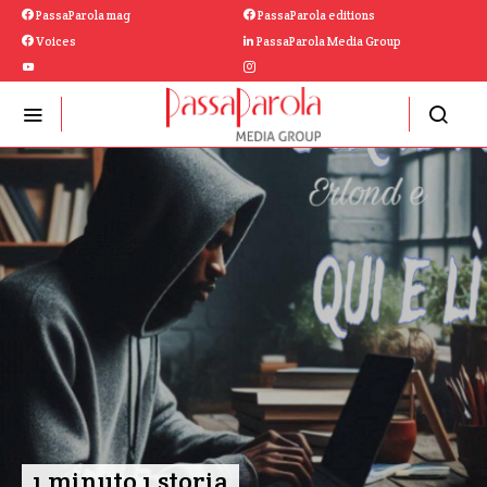
PassaParola mag
PassaParola editions
Voices
PassaParola Media Group
1 minuto 1 storia