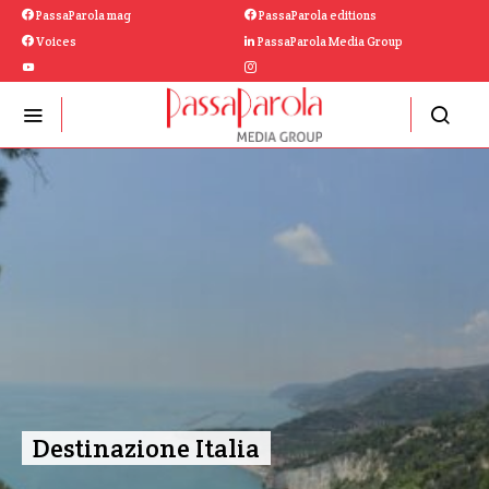
PassaParola mag
PassaParola editions
Voices
PassaParola Media Group
Destinazione Italia