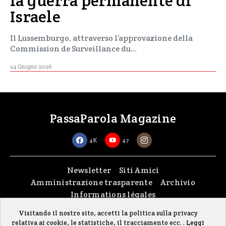
la guerra permanente di
Israele
Il Lussemburgo, attraverso l’approvazione della
Commission de Surveillance du…
24 Giugno 2026
PassaParola Magazine
4K
47
Newsletter
Siti Amici
Amministrazione trasparente
Archivio
Informations légales
Visitando il nostro sito, accetti la politica sulla privacy
Copyright © 2026
passaparola asbl
| Made with passion by
fontana.lu
relativa ai cookie, le statistiche, il tracciamento ecc. .
Leggi