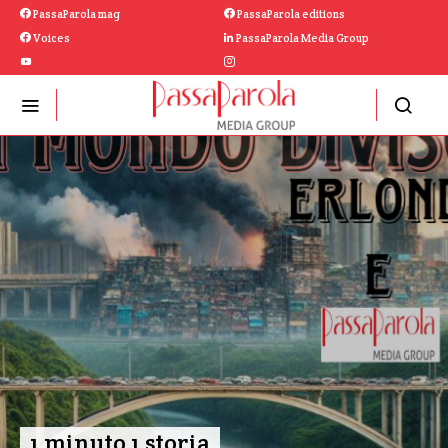
PassaParola mag
PassaParola editions
Voices
PassaParola Media Group
1 minuto 1 storia