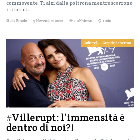
commovente. Ti alzi dalla poltrona mentre scorrono
i titoli di…
Stella Emolo
9 Novembre 2022
1,0K views
1 min
Culturel
Grande Schermo
#Villerupt: l’immensità è
dentro di noi?!