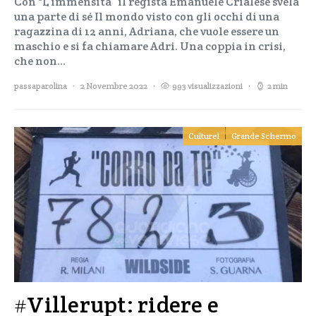
Con “L’immensità” il regista Emanuele Crialese svela
una parte di sé Il mondo visto con gli occhi di una
ragazzina di 12 anni, Adriana, che vuole essere un
maschio e si fa chiamare Adri. Una coppia in crisi,
che non…
passaparolina
2 Novembre 2022
993 visualizzazioni
2 min
Culturel
Grande Schermo
#Villerupt: ridere e