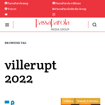
PassaParola mag
PassaParola editions
Voices
PassaParola Media Group
BROWSING TAG
villerupt
2022
Cultura
Grande Schermo