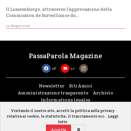
Il Lussemburgo, attraverso l’approvazione della
Commission de Surveillance du…
24 Giugno 2026
PassaParola Magazine
4K
47
Newsletter
Siti Amici
Amministrazione trasparente
Archivio
Informations légales
Visitando il nostro sito, accetti la politica sulla privacy
Copyright © 2026
passaparola asbl
| Made with passion by
fontana.lu
relativa ai cookie, le statistiche, il tracciamento ecc. .
Leggi
Il sito è stato realizzato grazie al contributo della FISC (Federazione Italiana
tutto
Settimanali Cattolici)
Accetta
X
Gestisci i cookie