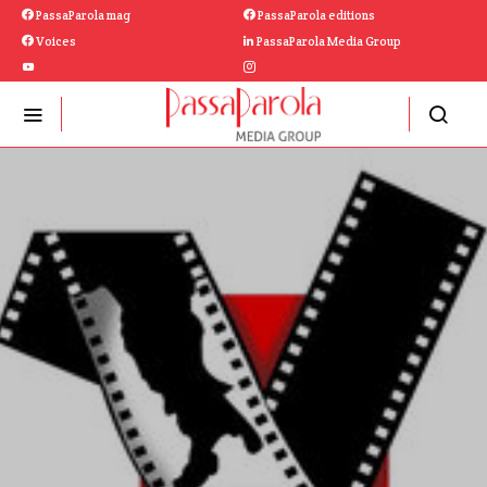
PassaParola mag
PassaParola editions
Voices
PassaParola Media Group