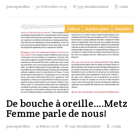
passaparolina
30 Settembre 2015
555 visualizzazioni
1 min
Cultura
In primo piano
Magazine
De bouche à oreille….Metz
Femme parle de nous!
passaparolina
12 Marzo 2018
555 visualizzazioni
0 min