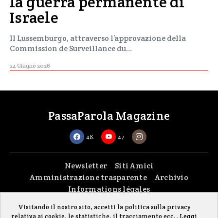
la guerra permanente di
Israele
Il Lussemburgo, attraverso l’approvazione della
Commission de Surveillance du…
24 Giugno 2026
PassaParola Magazine
4K
47
Newsletter
Siti Amici
Amministrazione trasparente
Archivio
Informations légales
Visitando il nostro sito, accetti la politica sulla privacy
Copyright © 2026
passaparola asbl
| Made with passion by
fontana.lu
relativa ai cookie, le statistiche, il tracciamento ecc. .
Leggi