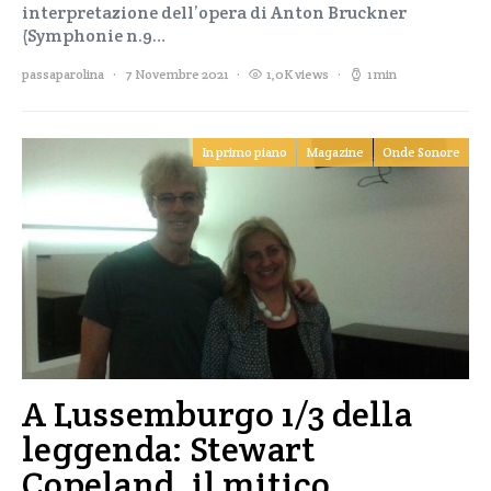
interpretazione dell’opera di Anton Bruckner
(Symphonie n.9…
passaparolina
7 Novembre 2021
1,0K views
1 min
In primo piano
Magazine
Onde Sonore
A Lussemburgo 1/3 della
leggenda: Stewart
Copeland, il mitico