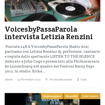
VoicesbyPassaParola
intervista Letizia Renzini
Puntata 248 A VoicesbyPassaParola (Radio Ara)
parliamo con Letizia Renzini dj, performer, cantante
e regista dello spettacolo LISTEN TO THE SILENCE
dedicato a John Cage e presentato alla Philharmonie
de Luxembourg nel quadro del Festival Rainy Days
2012. In studio: Erika…
admin
24 Novembre 2012
782 visualizzazioni
1 min
In primo piano
Magazine
Onde Sonore