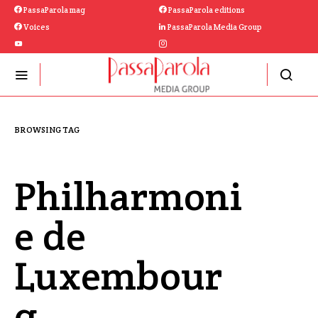
PassaParola mag
PassaParola editions
Voices
PassaParola Media Group
BROWSING TAG
Philharmoni
e de
Luxembour
g