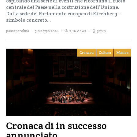
ospitando una serie di eventi che ricordano il ruolo
centrale del Paese nella costruzione dell’Unione.
Dalla sede del Parlamento europeo di Kirchberg –
simbolo concreto…
passaparolina
5 Maggio 2026
2,1K views
3 min
Cronaca
Cultura
Musica
Cronaca di in successo
annunciato