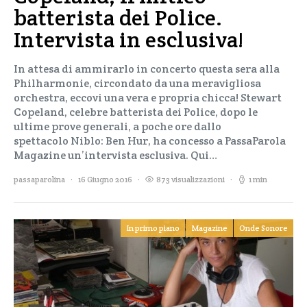
batterista dei Police.
Intervista in esclusiva!
In attesa di ammirarlo in concerto questa sera alla
Philharmonie, circondato da una meravigliosa
orchestra, eccovi una vera e propria chicca! Stewart
Copeland, celebre batterista dei Police, dopo le
ultime prove generali, a poche ore dallo
spettacolo Niblo: Ben Hur, ha concesso a PassaParola
Magazine un’intervista esclusiva. Qui…
passaparolina
16 Giugno 2016
873 visualizzazioni
1 min
In primo piano
Magazine
Onde Sonore