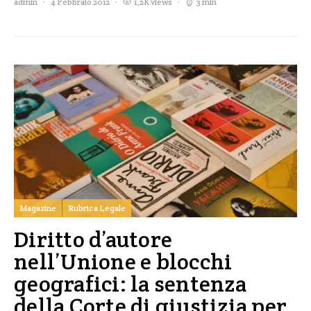
admin
4 Febbraio 2012
1,2K views
3 min
Magazine
Rubrica Legale
Diritto d’autore
nell’Unione e blocchi
geografici: la sentenza
della Corte di giustizia per