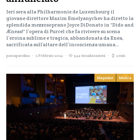
Ieri sera alla Philharmonie de Luxembourg il
giovane direttore Maxim Emelyanychev ha diretto la
splendida mezzosoprano Joyce DiDonato in “Dido and
Æneas!“ l’opera di Purcel che fa rivivere su scena
l’eroina sublime e tragica, abbandonata da Enea,
sacrificata sull’altare dell’incoscienza umana…
passaparolina
2 Febbraio 2024
944 visualizzazioni
2 min
Magazine
Musica