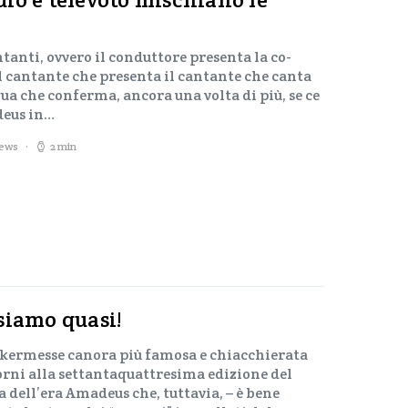
tanti, ovvero il conduttore presenta la co-
l cantante che presenta il cantante che canta
ua che conferma, ancora una volta di più, se ce
deus in…
iews
2 min
siamo quasi!
a kermesse canora più famosa e chiacchierata
rni alla settantaquattresima edizione del
 dell’era Amadeus che, tuttavia, – è bene