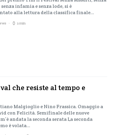
senza infamia e senza lode, si è
to alla lettura della classifica finale…
iews
2 min
val che resiste al tempo e
istiano Malgioglio e Nino Frassica. Omaggio a
id con Felicità. Semifinale delle nuove
Com’è andata la seconda serata La seconda
remo è volata…