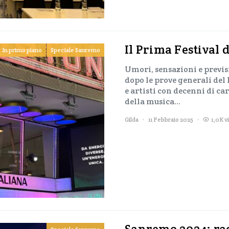
Il Prima Festival 
In primo piano
Speciale Sanremo
Umori, sensazioni e previs
dopo le prove generali del
e artisti con decenni di car
della musica…
Gilda
11 Febbraio 2025
1,0K v
Sanremo 2024: rad