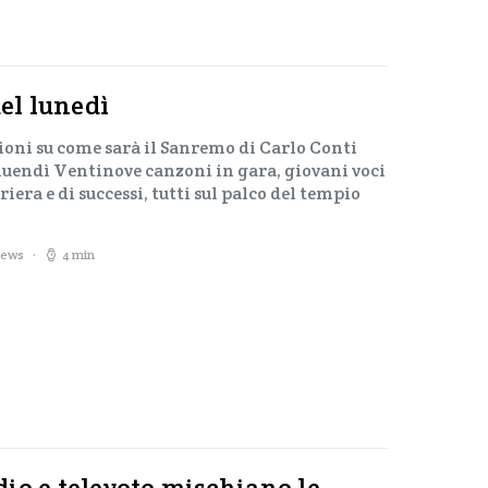
del lunedì
ioni su come sarà il Sanremo di Carlo Conti
 luendì Ventinove canzoni in gara, giovani voci
riera e di successi, tutti sul palco del tempio
iews
4 min
io e televoto mischiano le