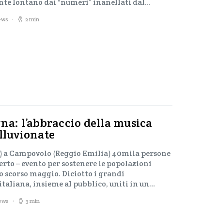
nte lontano dai “numeri” inanellati dal…
iews
2 min
na: l’abbraccio della musica
lluvionate
r) a Campovolo (Reggio Emilia) 40mila persone
rto – evento per sostenere le popolazioni
lo scorso maggio. Diciotto i grandi
italiana, insieme al pubblico, uniti in un…
iews
3 min