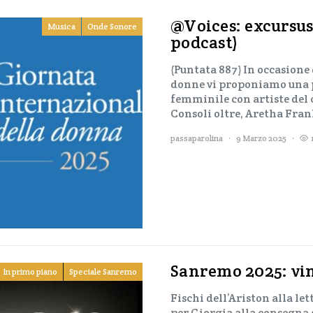
@Voices: excursus
Musica
Onde Sonore
podcast)
(Puntata 887) In occasione 
donne vi proponiamo una p
femminile con artiste del
Consoli oltre, Aretha Fran
passaparolina
9 Marzo 2025
Sanremo 2025: vin
In primo piano
Speciale Sanremo
Fischi dell’Ariston alla le
per Giorgia alla consegna d