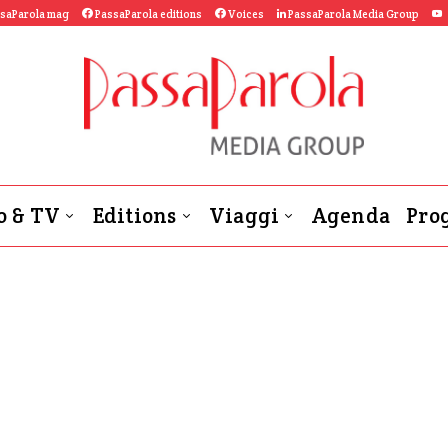
saParola mag
PassaParola editions
Voices
PassaParola Media Group
o & TV
Editions
Viaggi
Agenda
Prog