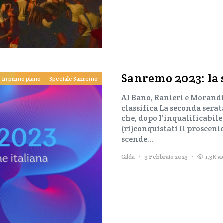
Sanremo 2023: la 
In primo piano
Speciale Sanremo
Al Bano, Ranieri e Morandi
classifica La seconda serat
che, dopo l’inqualificabil
(ri)conquistati il prosceni
scende…
Gilda
9 Febbraio 2023
1,3K v