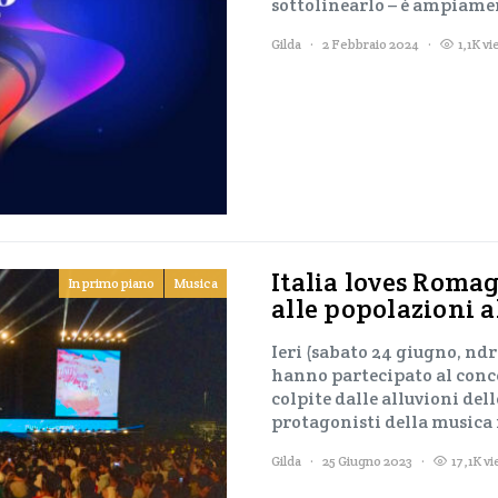
sottolinearlo – è ampiame
Gilda
2 Febbraio 2024
1,1K v
Italia loves Romag
In primo piano
Musica
alle popolazioni a
Ieri (sabato 24 giugno, nd
hanno partecipato al conce
colpite dalle alluvioni del
protagonisti della musica 
Gilda
25 Giugno 2023
17,1K v