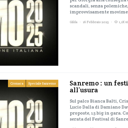
scandali, senza polemiche, 
improvvisamente movimenta
Gilda
16 Febbraio 2025
1,1K v
Sanremo : un festi
Cronaca
Speciale Sanremo
all’usura
Sul palco Bianca Balti, Cr
Lucio Dalla di Damiano Dav
proposte, 15 big in gara. 
serata del Festival di San