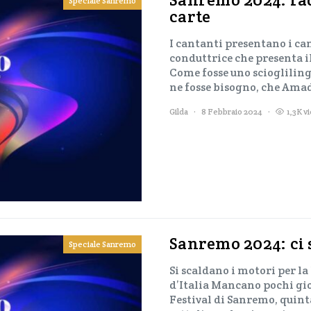
Speciale Sanremo
carte
I cantanti presentano i can
conduttrice che presenta i
Come fosse uno sciogliling
ne fosse bisogno, che Ama
Gilda
8 Febbraio 2024
1,3K v
Sanremo 2024: ci 
Speciale Sanremo
Si scaldano i motori per l
d’Italia Mancano pochi gio
Festival di Sanremo, quinta