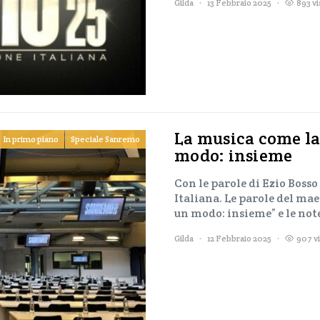
Gilda
13 Febbraio 2025
893 vi
La musica come la 
In primo piano
Speciale Sanremo
modo: insieme
Con le parole di Ezio Bosso 
Italiana. Le parole del mae
un modo: insieme” e le not
Gilda
12 Febbraio 2025
907 vi