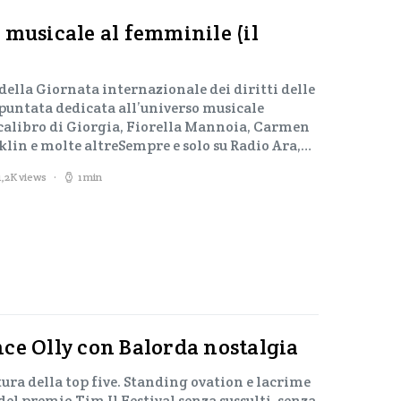
 musicale al femminile (il
della Giornata internazionale dei diritti delle
untata dedicata all’universo musicale
 calibro di Giorgia, Fiorella Mannoia, Carmen
klin e molte altreSempre e solo su Radio Ara,…
1,2K views
1 min
ce Olly con Balorda nostalgia
ttura della top five. Standing ovation e lacrime
el premio Tim Il Festival senza sussulti, senza