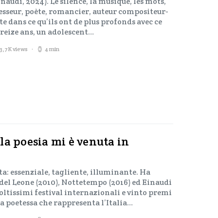
Einaudi, 2024). Le silence, la musique, les mots,
esseur, poète, romancier, auteur compositeur-
te dans ce qu’ils ont de plus profonds avec ce
eize ans, un adolescent…
3,7K views
4 min
la poesia mi è venuta in
ita: essenziale, tagliente, illuminante. Ha
 del Leone (2010), Nottetempo (2016) ed Einaudi
oltissimi festival internazionali e vinto premi
La poetessa che rappresenta l’Italia…