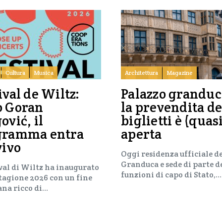
Cultura
Musica
Architettura
Magazine
ival de Wiltz:
Palazzo granduc
o Goran
la prevendita de
ović, il
biglietti è (quas
gramma entra
aperta
vivo
Oggi residenza ufficiale d
Granduca e sede di parte d
ival di Wiltz ha inaugurato
funzioni di capo di Stato,…
stagione 2026 con un fine
ana ricco di…