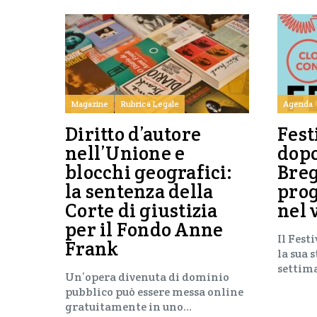
Magazine
Rubrica Legale
Agenda
Diritto d’autore
Fest
nell’Unione e
dop
blocchi geografici:
Breg
la sentenza della
pro
Corte di giustizia
nel 
per il Fondo Anne
Il Fest
Frank
la sua 
settim
Un’opera divenuta di dominio
pubblico può essere messa online
gratuitamente in uno…