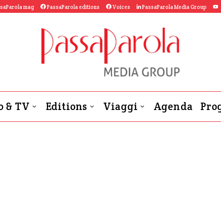
saParola mag
PassaParola editions
Voices
PassaParola Media Group
o & TV
Editions
Viaggi
Agenda
Prog