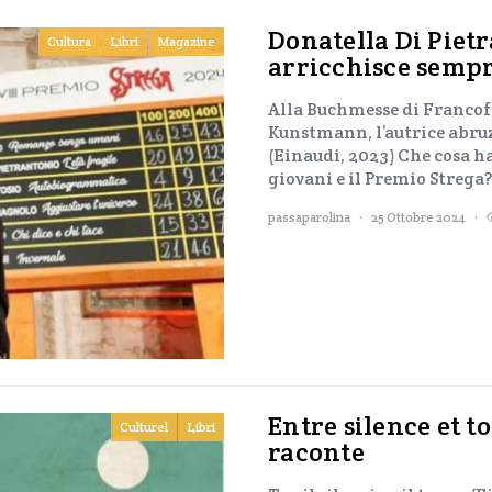
Donatella Di Pietr
Cultura
Libri
Magazine
arricchisce semp
Alla Buchmesse di Francofo
Kunstmann, l’autrice abruz
(Einaudi, 2023) Che cosa h
giovani e il Premio Streg
passaparolina
25 Ottobre 2024
Entre silence et 
Culturel
Libri
raconte