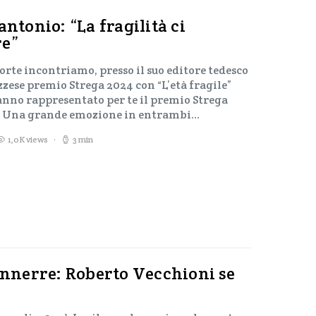
antonio: “La fragilità ci
re”
rte incontriamo, presso il suo editore tedesco
zese premio Strega 2024 con “L’età fragile”
anno rappresentato per te il premio Strega
a? Una grande emozione in entrambi…
1,0K views
3 min
tonnerre: Roberto Vecchioni se