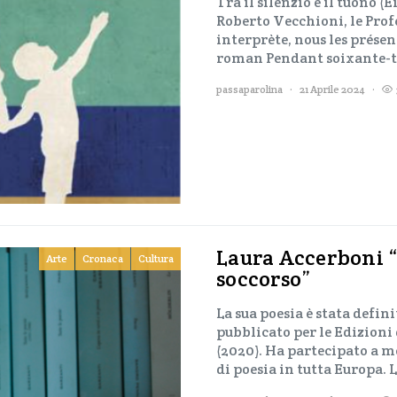
Tra il silenzio e il tuono (
Roberto Vecchioni, le Prof
interprète, nous les présen
roman Pendant soixante-tr
passaparolina
21 Aprile 2024
Laura Accerboni “
Arte
Cronaca
Cultura
soccorso”
La sua poesia è stata defin
pubblicato per le Edizioni
(2020). Ha partecipato a m
di poesia in tutta Europa. 