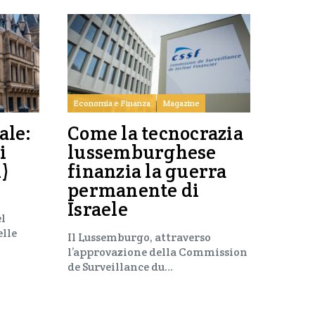
Economia e Finanza
Magazine
ale:
Come la tecnocrazia
i
lussemburghese
i)
finanzia la guerra
permanente di
Israele
el
elle
Il Lussemburgo, attraverso
l’approvazione della Commission
de Surveillance du…