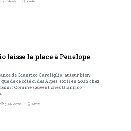
8,3K views
3 min
o laisse la place à Penelope
ance de Gianrico Carofiglio, auteur bien
que de ce côté ci des Alpes, sorti en 2022 chez
traduit Comme souvent chez Gianrico
un…
3,2K views
2 min