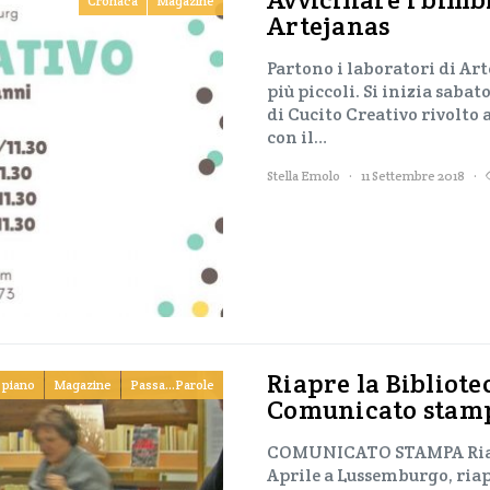
Cronaca
Magazine
Artejanas
Partono i laboratori di Ar
più piccoli. Si inizia saba
di Cucito Creativo rivolto 
con il…
Stella Emolo
11 Settembre 2018
Riapre la Bibliote
 piano
Magazine
Passa...Parole
Comunicato stam
COMUNICATO STAMPA Riaper
Aprile a Lussemburgo, riape