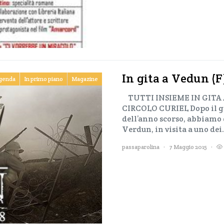
In gita a Vedun (F
genda
In primo piano
Magazine
TUTTI INSIEME IN GITA
CIRCOLO CURIEL Dopo il gr
dell’anno scorso, abbiamo 
Verdun, in visita a uno de
passaparolina
7 Maggio 2015