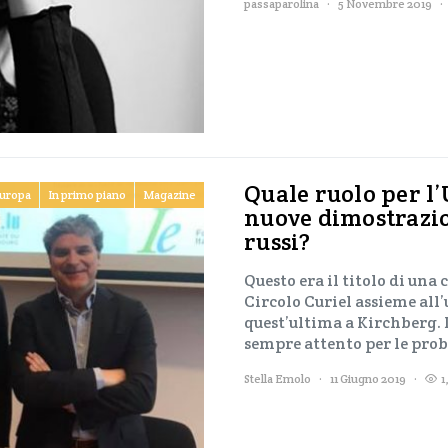
passaparolina
5 Novembre 2019
Quale ruolo per l
uropa
In primo piano
Magazine
nuove dimostrazio
russi?
Questo era il titolo di una
Circolo Curiel assieme all’
quest’ultima a Kirchberg. 
sempre attento per le pro
Stella Emolo
11 Giugno 2019
1