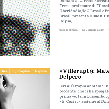
Domani al Circolo Ricreativ
Fresu, professore di Filoso
Uberlândia/MG Brasil e Pr
Brasil, presenta il suo ult
(Aipsa,…
passaparolina
22 Gennaio 2020
#Villerupt 9: Mat
ultura
In primo piano
Magazine
Delpero
Ieri all’Utopia abbiamo inc
toccante, che ci ha spiegat
prima volta in Lussemburg
« E. Curiel » assieme all’