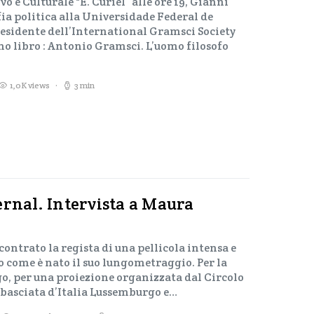
o e Culturale “E. Curiel” alle ore 19, Gianni
fia politica alla Universidade Federal de
esidente dell’International Gramsci Society
imo libro : Antonio Gramsci. L’uomo filosofo
1,0K views
3 min
ernal. Intervista a Maura
ontrato la regista di una pellicola intensa e
o come è nato il suo lungometraggio. Per la
o, per una proiezione organizzata dal Circolo
Ambasciata d’Italia Lussemburgo e…