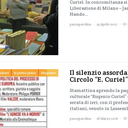
Curiel. In concomitanza si 
Liberazione di Milano – Ja
Nando…
passaparolina
19 Aprile 2017
Il silenzio assord
ultura
In primo piano
Magazine
Circolo “E. Curiel”
Stamattina aprendo la pagi
culturale “Eugenio Curiel”
serata di ieri, con il profe
italiani, venuto in Lussem
passaparolina
18 Marzo 2016