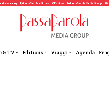
saParola mag
PassaParola editions
Voices
PassaParola Media Group
o & TV
Editions
Viaggi
Agenda
Prog