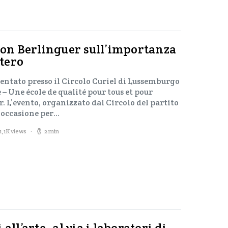
 con Berlinguer sull’importanza
stero
sentato presso il Circolo Curiel di Lussemburgo
e – Une école de qualité pour tous et pour
. L’evento, organizzato dal Circolo del partito
’occasione per…
1,1K views
2 min
all’arte, al via i laboratori di