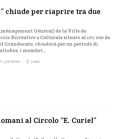
el” chiude per riaprire tra due
’Aménagement Général) de la Ville de
olo Ricreativo e Culturale situato al 107 rue de
del Granducato, chiuderà per un periodo di
2 ottobre, i membri…
1,5K views
3 min
omani al Circolo “E. Curiel”