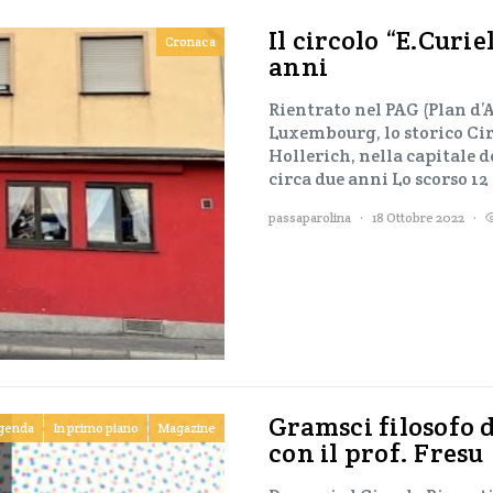
Il circolo “E.Curi
Cronaca
anni
Rientrato nel PAG (Plan d
Luxembourg, lo storico Circ
Hollerich, nella capitale 
circa due anni Lo scorso 1
passaparolina
18 Ottobre 2022
Gramsci filosofo d
genda
In primo piano
Magazine
con il prof. Fresu