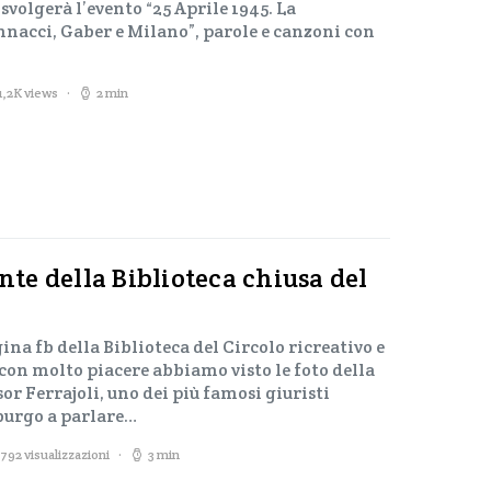
svolgerà l’evento “25 Aprile 1945. La
nnacci, Gaber e Milano”, parole e canzoni con
1,2K views
2 min
ante della Biblioteca chiusa del
na fb della Biblioteca del Circolo ricreativo e
 con molto piacere abbiamo visto le foto della
ssor Ferrajoli, uno dei più famosi giuristi
burgo a parlare…
792 visualizzazioni
3 min