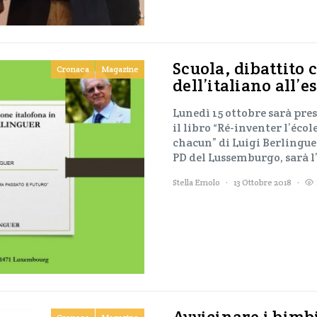
Scuola, dibattito
Cronaca
Magazine
dell’italiano all’e
Lunedì 15 ottobre sarà pre
il libro “Ré-inventer l’écol
chacun” di Luigi Berlinguer
PD del Lussemburgo, sarà l
Stella Emolo
13 Ottobre 2018
Avvicinare i bimbi 