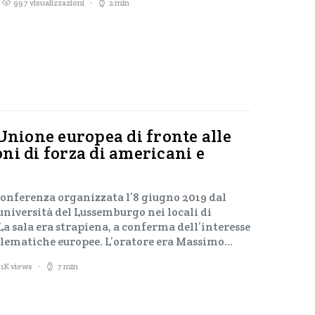
997 visualizzazioni
2 min
’Unione europea di fronte alle
ni di forza di americani e
 conferenza organizzata l’8 giugno 2019 dal
università del Lussemburgo nei locali di
La sala era strapiena, a conferma dell’interesse
blematiche europee. L’oratore era Massimo…
,1K views
7 min