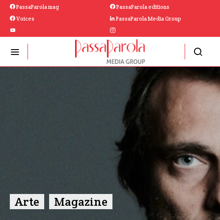
PassaParola mag
PassaParola editions
Voices
PassaParola Media Group
Arte
Magazine