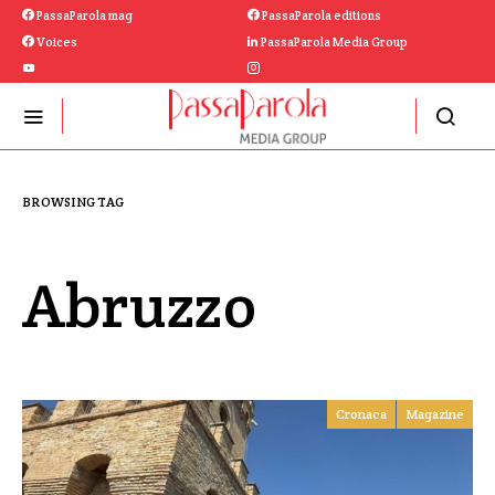
PassaParola mag
PassaParola editions
Voices
PassaParola Media Group
BROWSING TAG
Abruzzo
Cronaca
Magazine