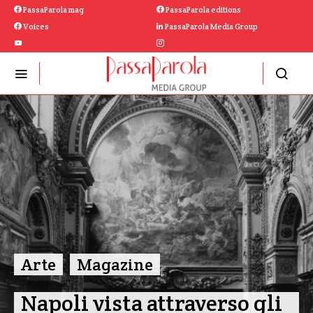
PassaParola mag
PassaParola editions
Voices
PassaParola Media Group
Arte
Magazine
Napoli vista attraverso gli