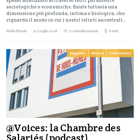
spesso analizzato attraverso lenti puramente
sociologiche o economiche. Esiste tuttavia una
dimensione più profonda, intima e biologica, che
riguarda il modo in cui i nostri istinti ancestrali…
Stella Emolo
22 Luglio 2026
171 visualizzazioni
6 min
Magazine
Musica
Onde Sonore
@Voices: la Chambre des
Salariés (podcast)