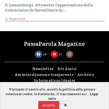
Il Lussemburgo, attraverso l’approvazione della
Commission de Surveillance du…
24 Giugno 2026
PassaParola Magazine
4K
47
Newsletter
Siti Amici
Amministrazione trasparente
Archivio
Informations légales
Visitando il nostro sito, accetti la politica sulla privacy
Copyright © 2026
passaparola asbl
| Made with passion by
fontana.lu
relativa ai cookie, le statistiche, il tracciamento ecc. .
Leggi
Il sito è stato realizzato grazie al contributo della FISC (Federazione Italiana
tutto
Settimanali Cattolici)
Accetta
X
Gestisci i cookie