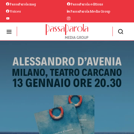
PassaParola mag
PassaParola editions
Voices
PassaParola Media Group