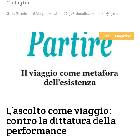
“Indagine…
Stella Emolo
6 Maggio 2026
326 visualizzazioni
3 min
Libri
Magazine
L’ascolto come viaggio:
contro la dittatura della
performance