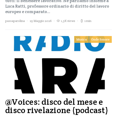
tutti: il benessere lavorativo. Ne parliamo insieme a
Luca Ratti, professore ordinario di diritto del lavoro
europeo e comparato…
passaparolina
25 Maggio 2026
1,3K views
1 min
Musica
Onde Sonore
@Voices: disco del mese e
disco rivelazione (podcast)