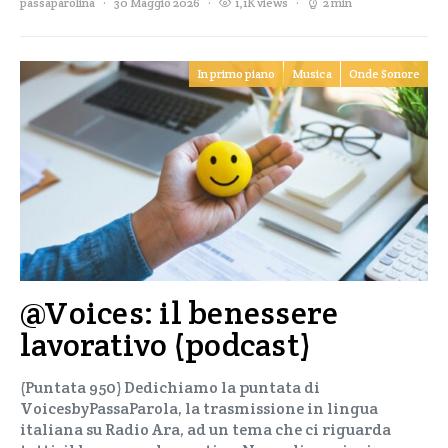
passaparolina
30 Maggio 2026
1,1K views
2 min
In primo piano
Musica
Onde Sonore
@Voices: il benessere
lavorativo (podcast)
(Puntata 950) Dedichiamo la puntata di
VoicesbyPassaParola, la trasmissione in lingua
italiana su Radio Ara, ad un tema che ci riguarda