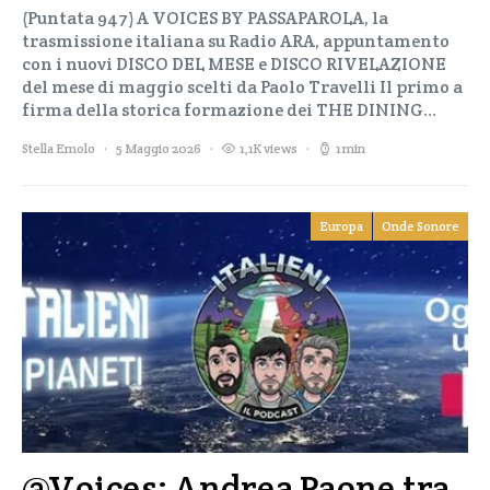
(Puntata 947) A VOICES BY PASSAPAROLA, la
trasmissione italiana su Radio ARA, appuntamento
con i nuovi DISCO DEL MESE e DISCO RIVELAZIONE
del mese di maggio scelti da Paolo Travelli Il primo a
firma della storica formazione dei THE DINING…
Stella Emolo
5 Maggio 2026
1,1K views
1 min
Europa
Onde Sonore
@Voices: Andrea Paone tra