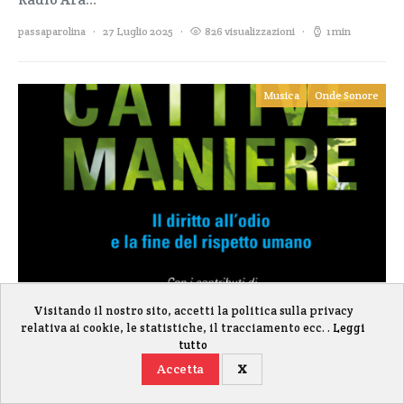
passaparolina
27 Luglio 2025
826 visualizzazioni
1 min
Musica
Onde Sonore
@Voices: “La civiltà delle
Visitando il nostro sito, accetti la politica sulla privacy
relativa ai cookie, le statistiche, il tracciamento ecc. .
Leggi
cattive maniere”
tutto
Accetta
X
Gestisci i cookie
(Puntata 907) Su Radio Ara intervistiamo Silvio
MARESCA, scrittore e imprenditore, autore del