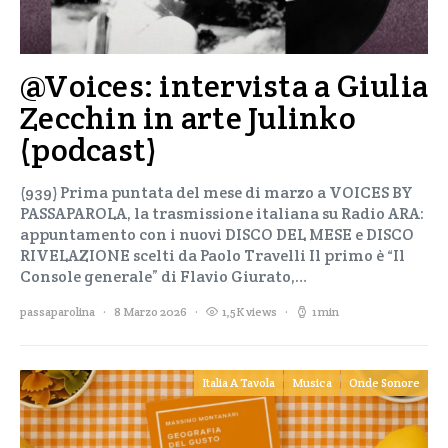
@Voices: intervista a Giulia
Zecchin in arte Julinko
(podcast)
(939) Prima puntata del mese di marzo a VOICES BY
PASSAPAROLA, la trasmissione italiana su Radio ARA:
appuntamento con i nuovi DISCO DEL MESE e DISCO
RIVELAZIONE scelti da Paolo Travelli Il primo è “Il
Console generale” di Flavio Giurato,…
passaparolina
8 Marzo 2026
1,5K views
1 min
Italia A Tavola
Musica
Onde Sonore