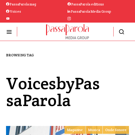
PassaParola mag
PassaParola editions
Voices
PassaParola Media Group
BROWSING TAG
VoicesbyPas
saParola
Magazine
Musica
Onde Sonore