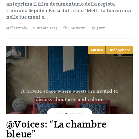
anteprima il film documentario della regista
iraniana Sepideh Farsi dal titolo “Metti la tua anima
nelle tue mani e…
Stella Emolo
2 Ottobre 2025
1,6K views
3 min
Musica
Onde Sonore
@Voices: “La chambre
bleue”