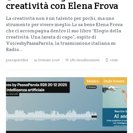
creatività con Elena Frova
La creatività non è un talento per pochi, ma uno
strumento per vivere meglio.Lo sa bene Elena Frova
che ci accompagna dentro il suo libro “Elogio della
creatività. Una lavata di capo”, ospite di
VoicesbyPassaParola, la trasmissione italiana su
Radio…
passaparolina
19 Gennaio 2026
582 visualizzazioni
1 min
Musica
Onde Sonore