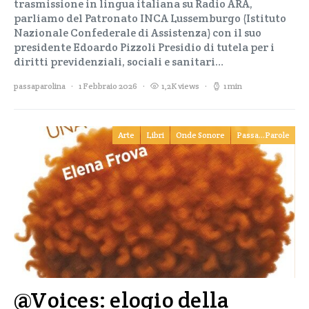
trasmissione in lingua italiana su Radio ARA,
parliamo del Patronato INCA Lussemburgo (Istituto
Nazionale Confederale di Assistenza) con il suo
presidente Edoardo Pizzoli Presidio di tutela per i
diritti previdenziali, sociali e sanitari…
passaparolina
1 Febbraio 2026
1,2K views
1 min
Arte
Libri
Onde Sonore
Passa...Parole
@Voices: elogio della