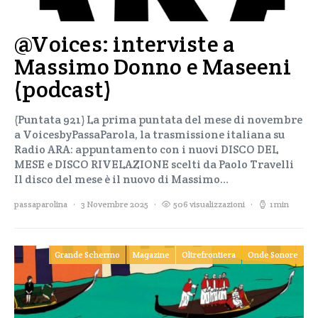
@Voices: interviste a
Massimo Donno e Maseeni
(podcast)
(Puntata 921) La prima puntata del mese di novembre
a VoicesbyPassaParola, la trasmissione italiana su
Radio ARA: appuntamento con i nuovi DISCO DEL
MESE e DISCO RIVELAZIONE scelti da Paolo Travelli
Il disco del mese è il nuovo di Massimo…
passaparolina
3 Novembre 2025
506 visualizzazioni
1 min
Grande Schermo
Magazine
Oltrefrontiera
Onde Sonore