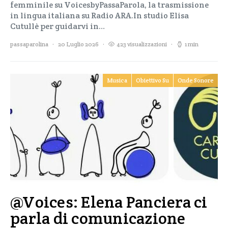
femminile su VoicesbyPassaParola, la trasmissione
in lingua italiana su Radio ARA.In studio Elisa
Cutullè per guidarvi in…
passaparolina
20 Luglio 2026
423 visualizzazioni
1 min
Musica
Obiettivo Su
Onde Sonore
@Voices: Elena Panciera ci
parla di comunicazione