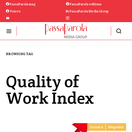
PassaParola mag
PassaParola editions
Voices
PassaParola Media Group
BROWSING TAG
Quality of
Work Index
Cronaca
Magazine