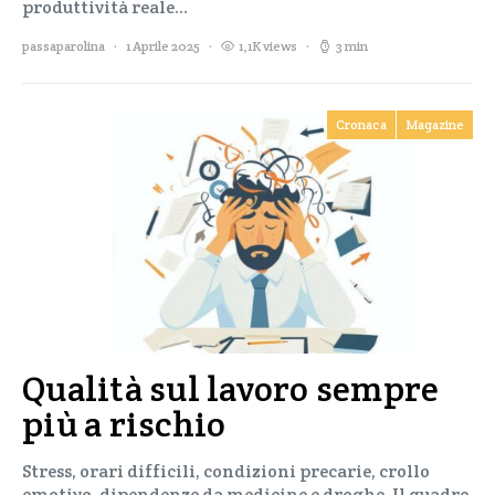
produttività reale…
passaparolina
1 Aprile 2025
1,1K views
3 min
Cronaca
Magazine
Qualità sul lavoro sempre
più a rischio
Stress, orari difficili, condizioni precarie, crollo
emotivo, dipendenze da medicine e droghe. Il quadro