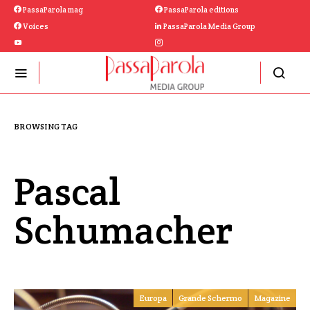
PassaParola mag
PassaParola editions
Voices
PassaParola Media Group
BROWSING TAG
Pascal
Schumacher
Europa
Grande Schermo
Magazine