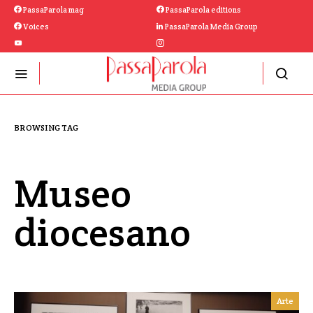
PassaParola mag
PassaParola editions
Voices
PassaParola Media Group
BROWSING TAG
Museo
diocesano
Arte