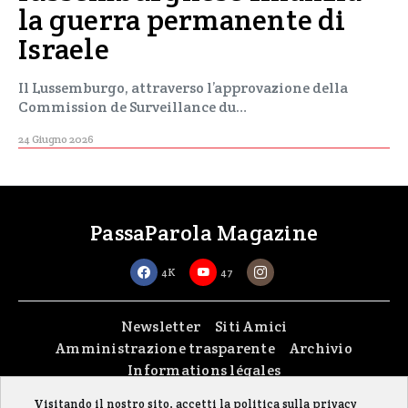
la guerra permanente di
Israele
Il Lussemburgo, attraverso l’approvazione della
Commission de Surveillance du…
24 Giugno 2026
PassaParola Magazine
4K
47
Newsletter
Siti Amici
Amministrazione trasparente
Archivio
Informations légales
Visitando il nostro sito, accetti la politica sulla privacy
Copyright © 2026
passaparola asbl
| Made with passion by
fontana.lu