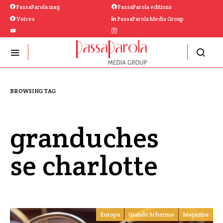
PassaParola mag
PassaParola editions
Voices
PassaParola Media Group
BROWSING TAG
granduches
se charlotte
Europa
Grande Schermo
Magazine