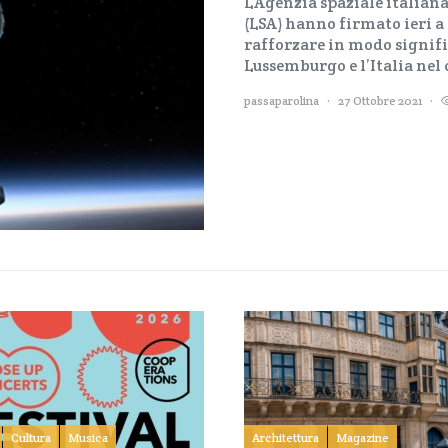
L’Agenzia spaziale italiana
(LSA) hanno firmato ieri 
rafforzare in modo signifi
Lussemburgo e l’Italia nel
passaparolina
27 Ottobre 2021
Cultura
Musica
Architettura
Magazine