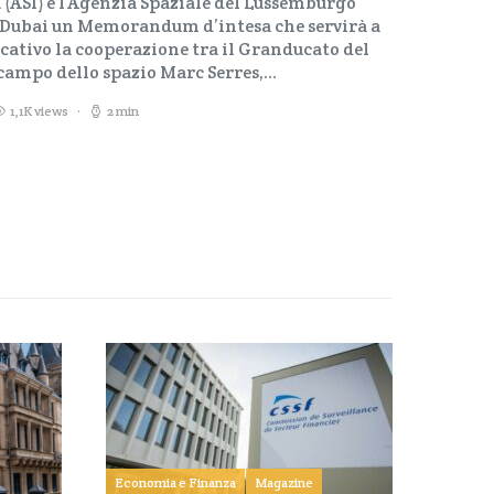
 (ASI) e l’Agenzia Spaziale del Lussemburgo
a Dubai un Memorandum d’intesa che servirà a
cativo la cooperazione tra il Granducato del
 campo dello spazio Marc Serres,…
1,1K views
2 min
Economia e Finanza
Magazine