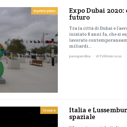
Expo Dubai 2020: c
In primo piano
futuro
Tra la città di Dubai e l’a
iniziato 8 anni fa, che si e
lavorato contemporaneamen
miliardi…
passaparolina
16 Febbraio 2022
Italia e Lussembu
Cronaca
spaziale