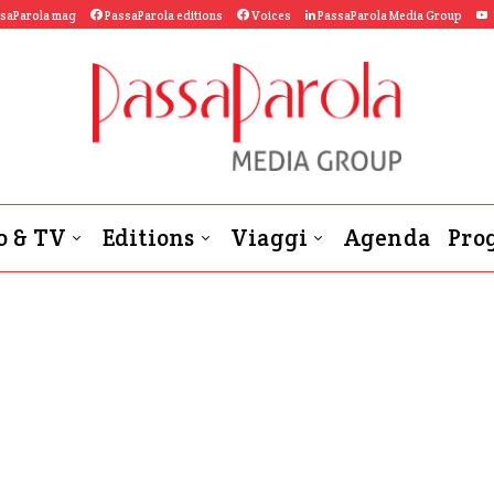
saParola mag
PassaParola editions
Voices
PassaParola Media Group
o & TV
Editions
Viaggi
Agenda
Prog