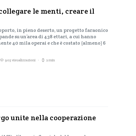
ollegare le menti, creare il
eroporto, in pieno deserto, un progetto faraonico
spande su un’area di 438 ettari, a cui hanno
te 40 mila operai e che è costato (almeno) 6
905 visualizzazioni
2 min
rgo unite nella cooperazione