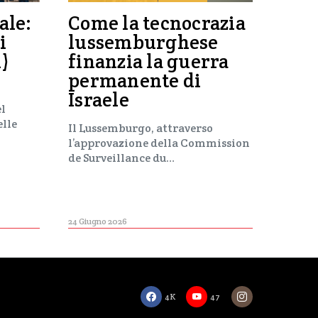
ale:
Come la tecnocrazia
i
lussemburghese
i)
finanzia la guerra
permanente di
Israele
el
elle
Il Lussemburgo, attraverso
l’approvazione della Commission
de Surveillance du…
24 Giugno 2026
4K
47