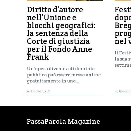
Diritto d’autore
Fest
nell’Unione e
dop
blocchi geografici:
Breg
la sentenza della
pro
Corte di giustizia
nel 
per il Fondo Anne
Il Fest
Frank
la sua 
settim
Un’opera divenuta di dominio
pubblico può essere messa online
gratuitamente in uno…
10 Luglio 2026
29 Giugno
PassaParola Magazine