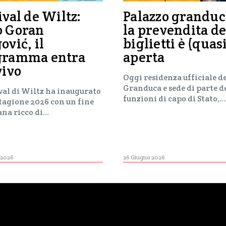
ival de Wiltz:
Palazzo granduc
o Goran
la prevendita de
ović, il
biglietti è (quas
gramma entra
aperta
vivo
Oggi residenza ufficiale d
Granduca e sede di parte d
ival di Wiltz ha inaugurato
funzioni di capo di Stato,…
stagione 2026 con un fine
ana ricco di…
 2026
26 Giugno 2026