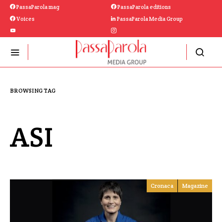
PassaParola mag
PassaParola editions
Voices
PassaParola Media Group
BROWSING TAG
ASI
Cronaca
Magazine