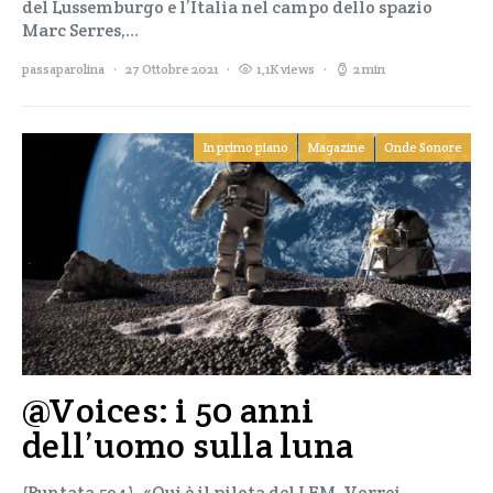
del Lussemburgo e l’Italia nel campo dello spazio
Marc Serres,…
passaparolina
27 Ottobre 2021
1,1K views
2 min
In primo piano
Magazine
Onde Sonore
@Voices: i 50 anni
dell’uomo sulla luna
(Puntata 594) «Qui è il pilota del LEM. Vorrei