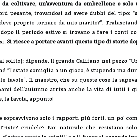
 da coltivare, un’avventura da ombrellone o solo 
iù pesante, trovandosi ad avere dubbi del tipo: 
devo proprio tornare da mio marito?”. Tralasciand
 dopo il periodo estivo si trovano a fare i conti c
si.
Si riesce a portare avanti questo tipo di storie do
al solito): dipende. Il grande Califano, nel pezzo “U
ché “l’estate somiglia a un gioco, è stupenda ma du
le favole”. Il maestro, che su queste cose la sapev
rsi dell’autunno arriva anche la vita di tutti i gi
, la favola, appunto!
e sopravvivono solo i rapporti più forti, un po’ co
 Triste? crudele? No: naturale che resistano sol
 d’estate scatta la scintilla e il fuoco si accende 