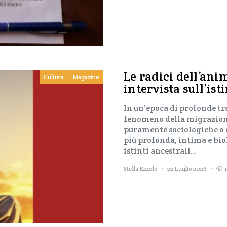
Le radici dell’ani
Cultura
Magazine
intervista sull’is
In un’epoca di profonde tr
fenomeno della migrazione
puramente sociologiche o 
più profonda, intima e biol
istinti ancestrali…
Stella Emolo
22 Luglio 2026