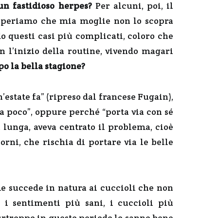
un fastidioso herpes?
Per alcuni, poi, il
“speriamo che mia moglie non lo scopra
o questi casi più complicati, coloro che
on l’inizio della routine, vivendo magari
po la bella stagione?
n’estate fa” (ripreso dal francese Fugain),
ra poco”, oppure perché “porta via con sé
a lunga, aveva centrato il problema, cioè
orni, che rischia di portare via le belle
me succede in natura ai cuccioli che non
o i sentimenti più sani, i cuccioli più
(purtroppo in questo periodo lo sanno bene