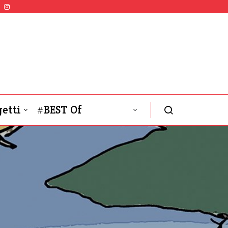
etti
#BEST Of