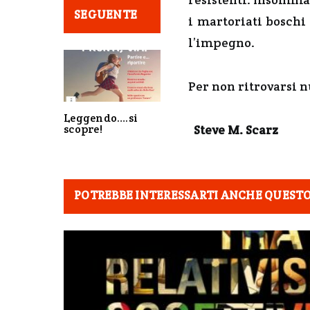
SEGUENTE
i martoriati boschi
l’impegno.
Per non ritrovarsi n
Leggendo….si
scopre!
Steve M. Scarz
POTREBBE INTERESSARTI ANCHE QUEST