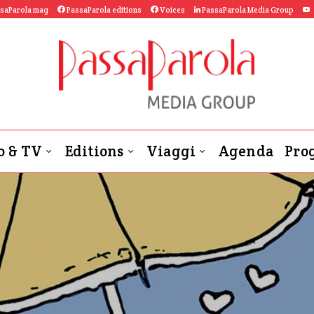
saParola mag
PassaParola editions
Voices
PassaParola Media Group
o & TV
Editions
Viaggi
Agenda
Prog