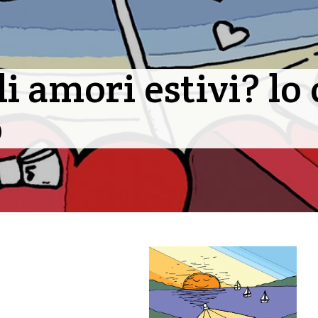
li amori estivi? l
o