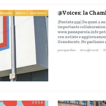
@Voices: la Chamb
Magazine
Musica
Onde Sonore
(Puntata 959) Da quasi 2 a
importante collaborazione
www.passaparola.info potet
con notizie e aggiornament
Granducato. Ne parliamo
passaparolina
26 Luglio 2026