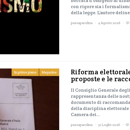
boccata d’ossigeno al dib
con rigore sia i formalismi
della legge. L’autore delin
passaparolina
4 Agosto 2026
Riforma elettorale
In primo piano
Magazine
proposte e le rac
Il Consiglio Generale degli
rappresentanza delle nost
documento di raccomandazi
della disciplina elettorale
Camera dei…
passaparolina
31 Luglio 2026