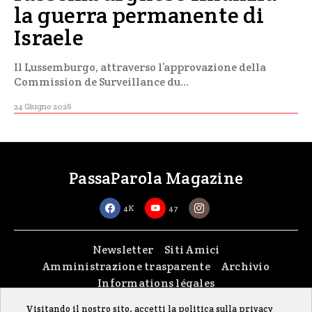
la guerra permanente di
Israele
Il Lussemburgo, attraverso l’approvazione della
Commission de Surveillance du…
24 Giugno 2026
PassaParola Magazine
4K
47
Newsletter
Siti Amici
Amministrazione trasparente
Archivio
Informations légales
Visitando il nostro sito, accetti la politica sulla privacy
Copyright © 2026
passaparola asbl
| Made with passion by
fontana.lu