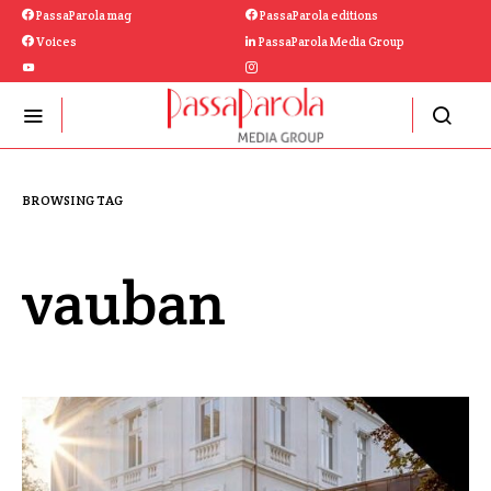
PassaParola mag
PassaParola editions
Voices
PassaParola Media Group
BROWSING TAG
vauban