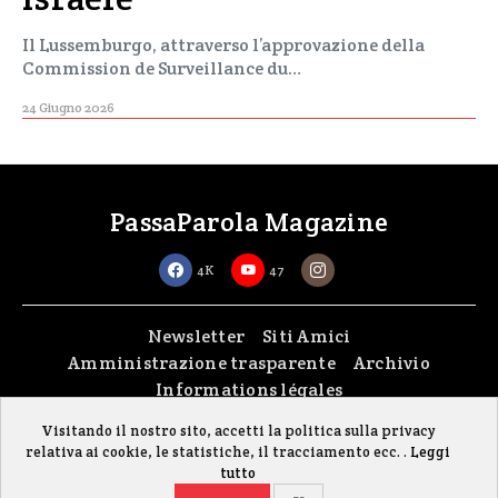
Il Lussemburgo, attraverso l’approvazione della
Commission de Surveillance du…
24 Giugno 2026
PassaParola Magazine
4K
47
Newsletter
Siti Amici
Amministrazione trasparente
Archivio
Informations légales
Visitando il nostro sito, accetti la politica sulla privacy
Copyright © 2026
passaparola asbl
| Made with passion by
fontana.lu
relativa ai cookie, le statistiche, il tracciamento ecc. .
Leggi
Il sito è stato realizzato grazie al contributo della FISC (Federazione Italiana
tutto
Settimanali Cattolici)