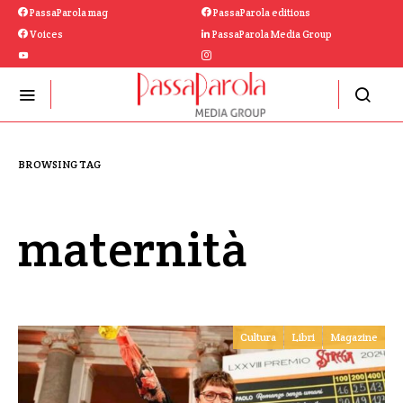
PassaParola mag
PassaParola editions
Voices
PassaParola Media Group
BROWSING TAG
maternità
Cultura
Libri
Magazine