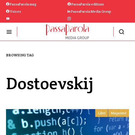
PassaParola mag
PassaParola editions
Voices
PassaParola Media Group
BROWSING TAG
Dostoevskij
Libri
Magazine