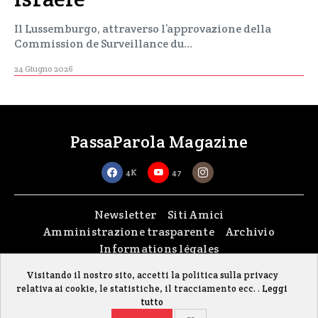
Il Lussemburgo, attraverso l’approvazione della
Commission de Surveillance du…
24 Giugno 2026
PassaParola Magazine
4K
47
Newsletter
Siti Amici
Amministrazione trasparente
Archivio
Informations légales
Visitando il nostro sito, accetti la politica sulla privacy
Copyright © 2026
passaparola asbl
| Made with passion by
fontana.lu
relativa ai cookie, le statistiche, il tracciamento ecc. .
Leggi
Il sito è stato realizzato grazie al contributo della FISC (Federazione Italiana
tutto
Settimanali Cattolici)