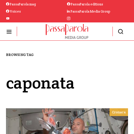
PassaParola mag
PassaParola editions
Voices
PassaParola Media Group
BROWSING TAG
caponata
Cronaca