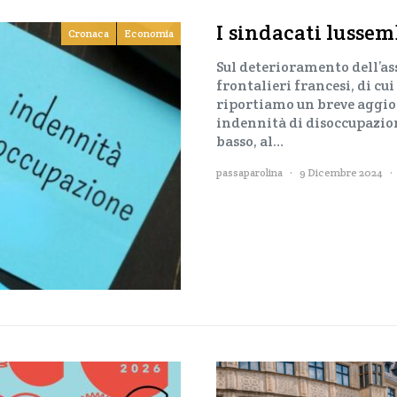
I sindacati lussem
Cronaca
Economia
Sul deterioramento dell’as
frontalieri francesi, di cu
riportiamo un breve aggior
indennità di disoccupazion
basso, al…
passaparolina
9 Dicembre 2024