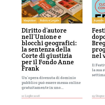
Magazine
Rubrica Legale
Agenda
Diritto d’autore
Fest
nell’Unione e
dop
blocchi geografici:
Breg
la sentenza della
pro
Corte di giustizia
nel 
per il Fondo Anne
Il Fest
Frank
la sua 
settim
Un’opera divenuta di dominio
pubblico può essere messa online
gratuitamente in uno…
10 Luglio 2026
29 Giugno