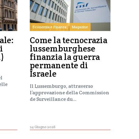
Economia e Finanza
Magazine
ale:
Come la tecnocrazia
i
lussemburghese
i)
finanzia la guerra
permanente di
Israele
el
elle
Il Lussemburgo, attraverso
l’approvazione della Commission
de Surveillance du…
24 Giugno 2026