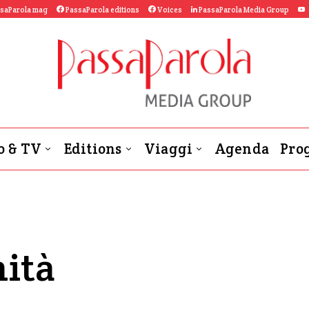
saParola mag
PassaParola editions
Voices
PassaParola Media Group
o & TV
Editions
Viaggi
Agenda
Prog
nità