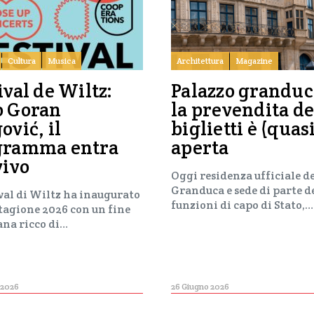
Cultura
Musica
Architettura
Magazine
ival de Wiltz:
Palazzo granduc
o Goran
la prevendita de
ović, il
biglietti è (quas
gramma entra
aperta
vivo
Oggi residenza ufficiale d
Granduca e sede di parte d
ival di Wiltz ha inaugurato
funzioni di capo di Stato,…
stagione 2026 con un fine
ana ricco di…
 2026
26 Giugno 2026