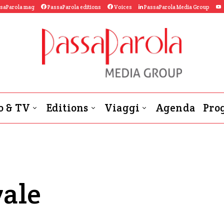
saParola mag
PassaParola editions
Voices
PassaParola Media Group
o & TV
Editions
Viaggi
Agenda
Prog
ale