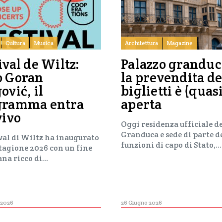
Cultura
Musica
Architettura
Magazine
ival de Wiltz:
Palazzo granduc
o Goran
la prevendita de
ović, il
biglietti è (quas
gramma entra
aperta
vivo
Oggi residenza ufficiale d
Granduca e sede di parte d
ival di Wiltz ha inaugurato
funzioni di capo di Stato,…
stagione 2026 con un fine
ana ricco di…
 2026
26 Giugno 2026