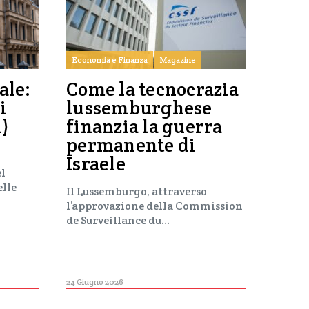
Economia e Finanza
Magazine
ale:
Come la tecnocrazia
i
lussemburghese
i)
finanzia la guerra
permanente di
Israele
el
elle
Il Lussemburgo, attraverso
l’approvazione della Commission
de Surveillance du…
24 Giugno 2026