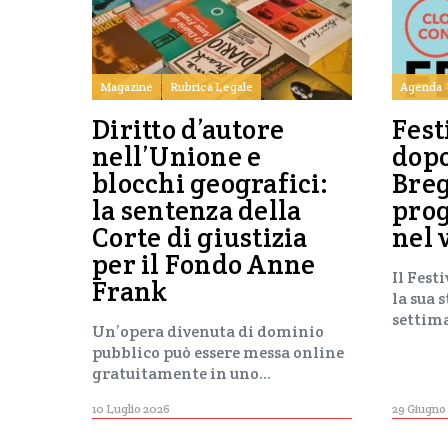
Magazine
Rubrica Legale
Agenda
Diritto d’autore
Fest
nell’Unione e
dop
blocchi geografici:
Breg
la sentenza della
pro
Corte di giustizia
nel 
per il Fondo Anne
Il Fest
Frank
la sua 
settim
Un’opera divenuta di dominio
pubblico può essere messa online
gratuitamente in uno…
10 Luglio 2026
29 Giugno