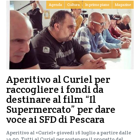
Agenda
Cultura
In primo piano
Magazine
Aperitivo al Curiel per
raccogliere i fondi da
destinare al film “Il
Supermercato” per dare
voce ai SFD di Pescara
Aperitivo al «Curiel» giovedì 16 luglio a partire dalle
19,00. Tutti al Curiel per sostenere il progetto del