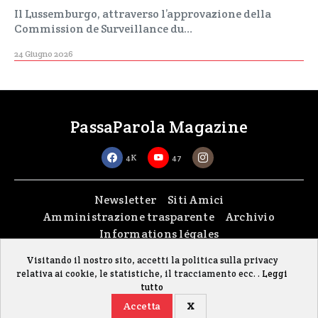
Il Lussemburgo, attraverso l’approvazione della
Commission de Surveillance du…
24 Giugno 2026
PassaParola Magazine
4K
47
Newsletter
Siti Amici
Amministrazione trasparente
Archivio
Informations légales
Visitando il nostro sito, accetti la politica sulla privacy
Copyright © 2026
passaparola asbl
| Made with passion by
fontana.lu
relativa ai cookie, le statistiche, il tracciamento ecc. .
Leggi
Il sito è stato realizzato grazie al contributo della FISC (Federazione Italiana
tutto
Settimanali Cattolici)
Accetta
X
Gestisci i cookie