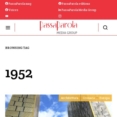
PassaParola mag
PassaParola editions
Voices
PassaParola Media Group
BROWSING TAG
1952
Architettura
Cronaca
Europa