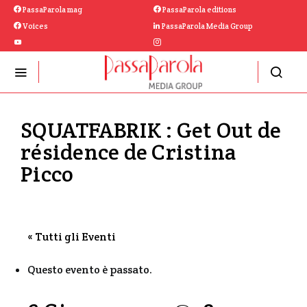
PassaParola mag
PassaParola editions
Voices
PassaParola Media Group
SQUATFABRIK : Get Out de
résidence de Cristina
Picco
« Tutti gli Eventi
Questo evento è passato.