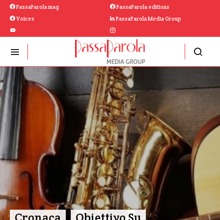
PassaParola mag
PassaParola editions
Voices
PassaParola Media Group
Cronaca
Obiettivo Su