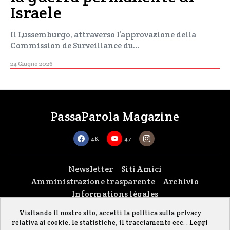
Israele
Il Lussemburgo, attraverso l’approvazione della
Commission de Surveillance du…
24 Giugno 2026
PassaParola Magazine
4K
47
Newsletter
Siti Amici
Amministrazione trasparente
Archivio
Informations légales
Visitando il nostro sito, accetti la politica sulla privacy
Copyright © 2026
passaparola asbl
| Made with passion by
fontana.lu
relativa ai cookie, le statistiche, il tracciamento ecc. .
Leggi