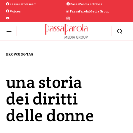
PassaParola mag
PassaParola editions
Voices
PassaParola Media Group
BROWSING TAG
una storia
dei diritti
delle donne