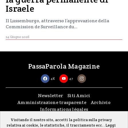
Israele
Il Lussemburgo, attraverso l’approvazione della
Commission de Surveillance du…
24 Giugno 2026
PassaParola Magazine
4K
47
Newsletter
Siti Amici
Amministrazione trasparente
Archivio
Informations légales
Visitando il nostro sito, accetti la politica sulla privacy
Copyright © 2026
passaparola asbl
| Made with passion by
fontana.lu
relativa ai cookie, le statistiche, il tracciamento ecc. .
Leggi