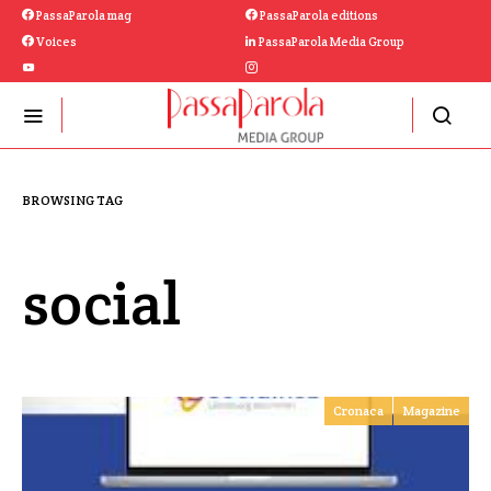
PassaParola mag
PassaParola editions
Voices
PassaParola Media Group
BROWSING TAG
social
Cronaca
Magazine