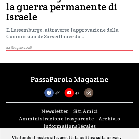
la guerra permanente di
Israele
Il Lussemburgo, attraverso l’approvazione della
Commission de Surveillance du…
24 Giugno 2026
PassaParola Magazine
4K
47
Newsletter
Siti Amici
Amministrazione trasparente
Archivio
Informations légales
Visitando il nostro sito, accetti la politica sulla privacy
Copyright © 2026
passaparola asbl
| Made with passion by
fontana.lu