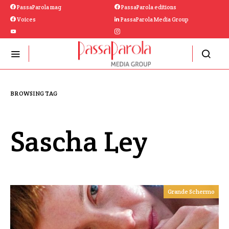
PassaParola mag
PassaParola editions
Voices
PassaParola Media Group
BROWSING TAG
Sascha Ley
Grande Schermo