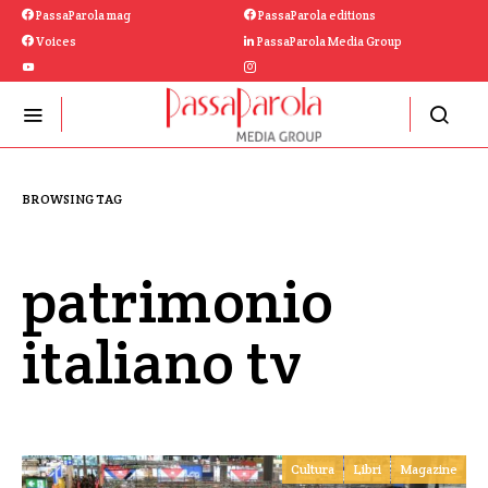
PassaParola mag
PassaParola editions
Voices
PassaParola Media Group
BROWSING TAG
patrimonio
italiano tv
Cultura
Libri
Magazine