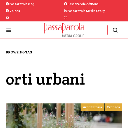
PassaParola mag
PassaParola editions
Voices
PassaParola Media Group
BROWSING TAG
orti urbani
Architettura
Cronaca