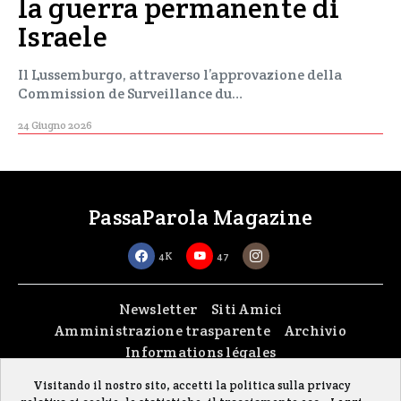
la guerra permanente di
Israele
Il Lussemburgo, attraverso l’approvazione della
Commission de Surveillance du…
24 Giugno 2026
PassaParola Magazine
4K
47
Newsletter
Siti Amici
Amministrazione trasparente
Archivio
Informations légales
Visitando il nostro sito, accetti la politica sulla privacy
Copyright © 2026
passaparola asbl
| Made with passion by
fontana.lu