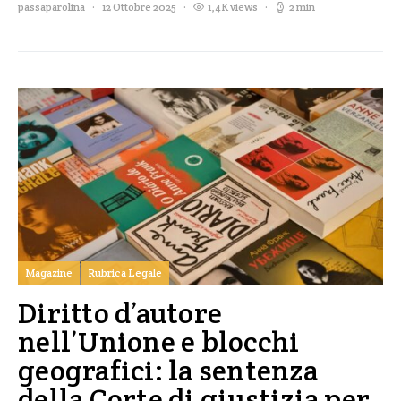
passaparolina
12 Ottobre 2025
1,4K views
2 min
Magazine
Rubrica Legale
Diritto d’autore
nell’Unione e blocchi
geografici: la sentenza
della Corte di giustizia per