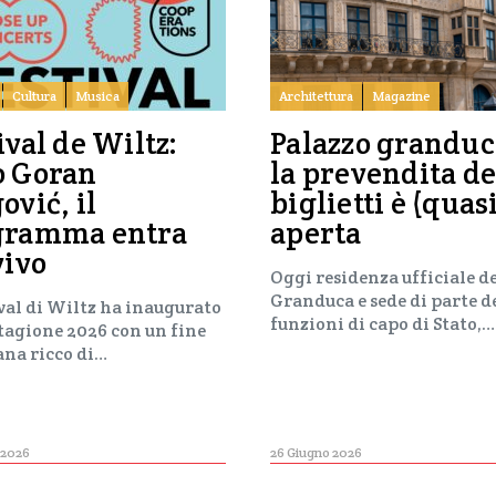
Cultura
Musica
Architettura
Magazine
ival de Wiltz:
Palazzo granduc
o Goran
la prevendita de
ović, il
biglietti è (quas
gramma entra
aperta
vivo
Oggi residenza ufficiale d
Granduca e sede di parte d
ival di Wiltz ha inaugurato
funzioni di capo di Stato,…
stagione 2026 con un fine
ana ricco di…
 2026
26 Giugno 2026