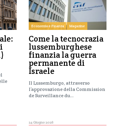
Economia e Finanza
Magazine
ale:
Come la tecnocrazia
i
lussemburghese
i)
finanzia la guerra
permanente di
Israele
el
elle
Il Lussemburgo, attraverso
l’approvazione della Commission
de Surveillance du…
24 Giugno 2026