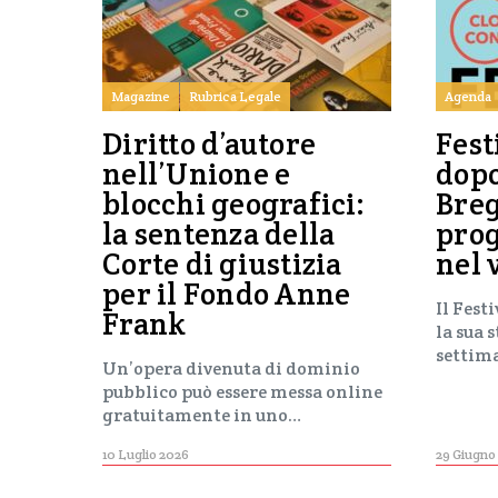
Magazine
Rubrica Legale
Agenda
Diritto d’autore
Fest
nell’Unione e
dop
blocchi geografici:
Breg
la sentenza della
pro
Corte di giustizia
nel 
per il Fondo Anne
Il Fest
Frank
la sua 
settim
Un’opera divenuta di dominio
pubblico può essere messa online
gratuitamente in uno…
10 Luglio 2026
29 Giugno