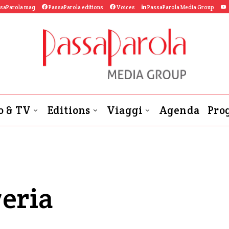
saParola mag
PassaParola editions
Voices
PassaParola Media Group
o & TV
Editions
Viaggi
Agenda
Prog
veria