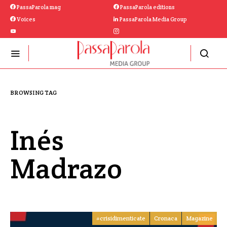
PassaParola mag
PassaParola editions
Voices
PassaParola Media Group
BROWSING TAG
Inés
Madrazo
#crisidimenticate
Cronaca
Magazine