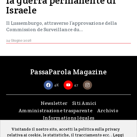
la guerra permanente di
Israele
Il Lussemburgo, attraverso l’approvazione della
Commission de Surveillance du…
24 Giugno 2026
PassaParola Magazine
4K
47
Newsletter
Siti Amici
Amministrazione trasparente
Archivio
Informations légales
Visitando il nostro sito, accetti la politica sulla privacy
Copyright © 2026
passaparola asbl
| Made with passion by
fontana.lu
relativa ai cookie, le statistiche, il tracciamento ecc. .
Leggi