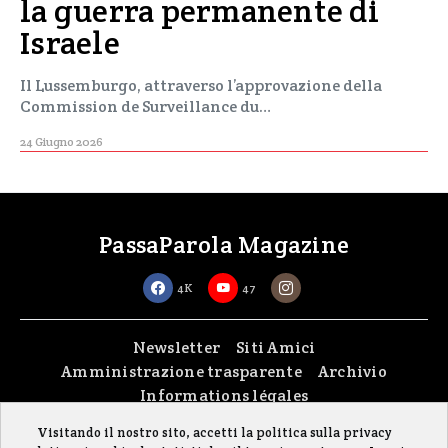
la guerra permanente di
Israele
Il Lussemburgo, attraverso l’approvazione della
Commission de Surveillance du…
24 Giugno 2026
PassaParola Magazine
4K
47
Newsletter
Siti Amici
Amministrazione trasparente
Archivio
Informations légales
Visitando il nostro sito, accetti la politica sulla privacy
Copyright © 2026
passaparola asbl
| Made with passion by
fontana.lu