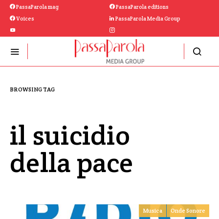
PassaParola mag
PassaParola editions
Voices
PassaParola Media Group
BROWSING TAG
il suicidio
della pace
Musica
Onde Sonore