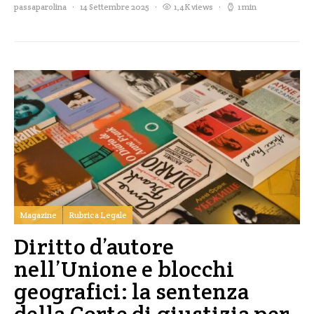
passaparolina
14 Settembre 2025
1,4K views
1 min
Magazine
Rubrica Legale
Diritto d’autore
nell’Unione e blocchi
geografici: la sentenza
della Corte di giustizia per