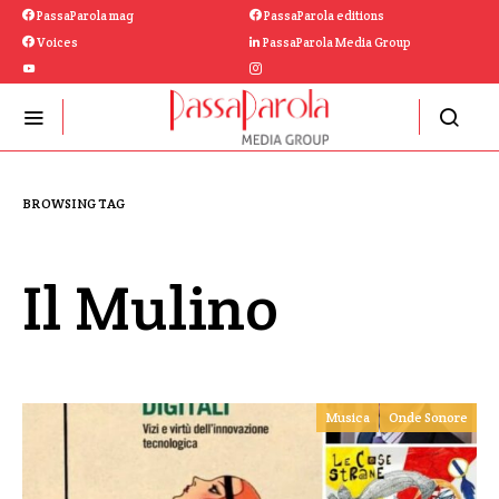
PassaParola mag
PassaParola editions
Voices
PassaParola Media Group
BROWSING TAG
Il Mulino
Musica
Onde Sonore