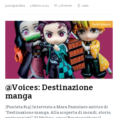
passaparolina
3 Marzo 2024
1,1K views
1 min
Onde Sonore
@Voices: Destinazione
manga
(Puntata 819) Intervista a Mara Famularo autrice di
“Destinazione manga. Alla scoperta di mondi, storie,
protagonisti” (Il Mulino, 2023) Per riascoltare il